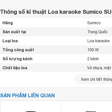
Thông số kĩ thuật Loa karaoke Sumico SU
Hãng
Sumico 
Sản xuất tại
Trung Quốc 
Loại loa
Loa karaoke 
Tổng công suất
100 W
Số lượng kênh
2 kênh
Chất liệu loa
Vỏ nhựa, mặt l
Nguồn
Cắm điện hoặc
Xem chi tiết thông
Thời gian sử dụng
2 - 4 tiếng 
SẢN PHẨM LIÊN QUAN
Thời gian sạc
4 - 5 tiếng 
Phím điều khiển
Nút bấm - vặn