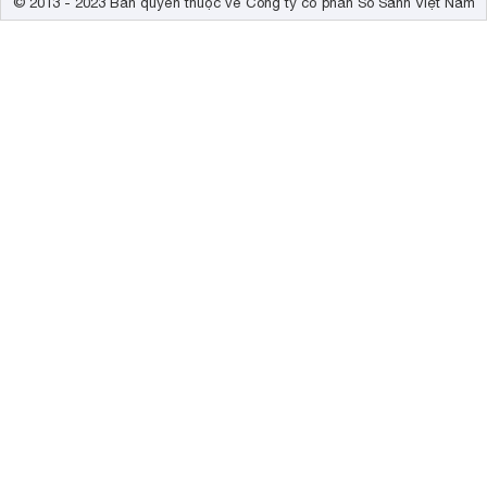
© 2013 - 2023 Bản quyền thuộc về Công ty cổ phần So Sánh Việt Nam