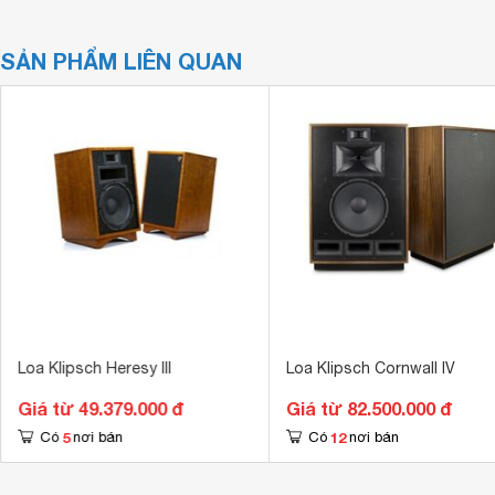
SẢN PHẨM LIÊN QUAN
Loa Klipsch Heresy III
Loa Klipsch Cornwall IV
Giá từ 49.379.000 đ
Giá từ 82.500.000 đ
5
12
Có
nơi bán
Có
nơi bán