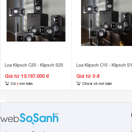
Tiện ích
Chống nước I
Kết nối không dây
Bluetooth 5.3
Kết nối khác
USB 
Điều khiển bằng điện thoại
Klipsch Conne
Khoảng cách kết nối tối đa
10 m
Kích thước loa chính
105 x 105 x 
Loa Klipsch C20 - Klipsch S20
Loa Klipsch C10 - Klipsch S
Khối lượng loa chính
0.397 kg
Giá từ 13.167.000 đ
Giá từ 0 đ
1
Có
nơi bán
Chưa có nơi bán
Ngoài ra có công suất 10W sẽ mang lại âm thanh thực sự
Thời gian sử dụng pin tới 12 giờ