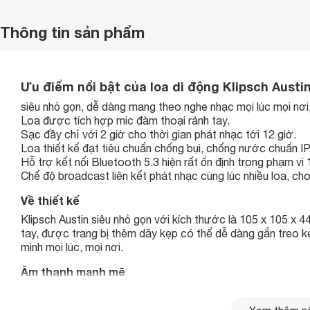
Thông tin sản phẩm
Ưu điểm nổi bật của loa di động Klipsch Austi
siêu nhỏ gọn, dễ dàng mang theo nghe nhạc mọi lúc mọi nơi
Loa được tích hợp mic đàm thoại rảnh tay.
Sạc đầy chỉ với 2 giờ cho thời gian phát nhạc tới 12 giờ.
Loa thiết kế đạt tiêu chuẩn chống bụi, chống nước chuẩn IP6
Hỗ trợ kết nối Bluetooth 5.3 hiện rất ổn định trong phạm vi
Chế độ broadcast liên kết phát nhạc cùng lúc nhiều loa, ch
Về thiết kế
Klipsch Austin siêu nhỏ gọn với kích thước là 105 x 105 x
tay, được trang bị thêm dây kẹp có thể dễ dàng gắn treo k
mình mọi lúc, mọi nơi.
Âm thanh mạnh mẽ
Austin gồm 1
loa
toàn dải 1.5 inch sẽ cho hiệu suất âm th
55mm cộng hưởng thêm cho âm trầm sâu và chắc.