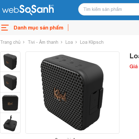
Danh mục sản phẩm
Trang chủ
Tivi - Âm thanh
Loa
Loa Klipsch
Lo
Giá 