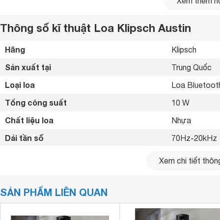
Xem thêm nộ
Thông số kĩ thuật Loa Klipsch Austin
Hãng
Klipsch 
Sản xuất tại
Trung Quốc 
Loại loa
Loa Bluetoot
Tổng công suất
10 W
Chất liệu loa
Nhựa 
Dải tần số
70Hz-20kHz 
Độ nhạy
85 dB
Xem chi tiết thông
Thời gian sử dụng
12 giờ 
SẢN PHẨM LIÊN QUAN
Thời gian sạc
2 giờ 
Phím điều khiển
Phím nhấn 