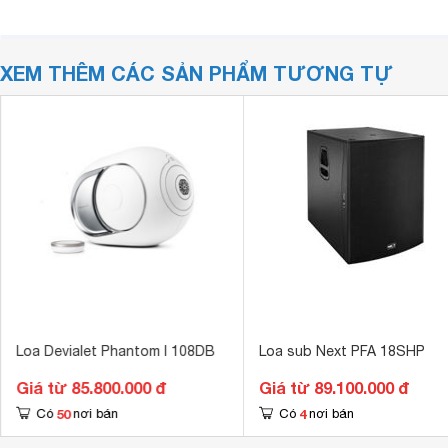
XEM THÊM CÁC SẢN PHẨM TƯƠNG TỰ
Loa Devialet Phantom I 108DB
Loa sub Next PFA 18SHP
Giá từ 85.800.000 đ
Giá từ 89.100.000 đ
50
4
Có
nơi bán
Có
nơi bán