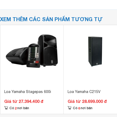
XEM THÊM CÁC SẢN PHẨM TƯƠNG TỰ
Loa Yamaha Stagepas 600i
Loa Yamaha C215V
Giá từ 27.394.400 đ
Giá từ 28.699.000 đ
2
6
Có
nơi bán
Có
nơi bán