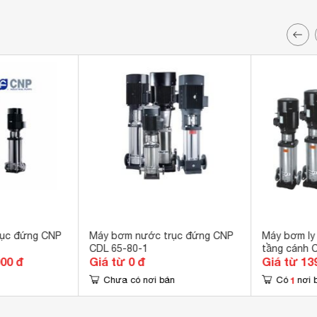
rục đứng CNP
Máy bơm nước trục đứng CNP
Máy bơm ly
CDL 65-80-1
tầng cánh 
000 đ
Giá từ 0 đ
Giá từ 13
1
Chưa có nơi bán
Có
nơi 