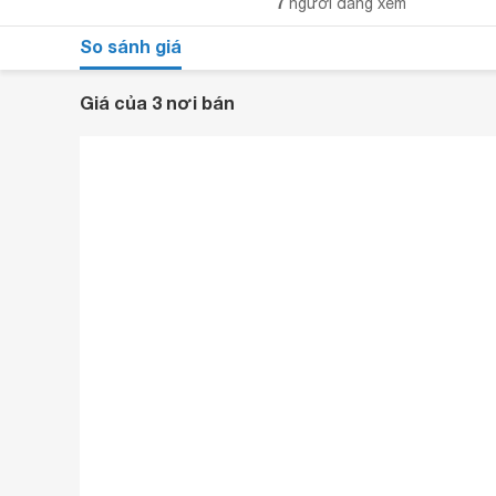
7
người đang xem
So sánh giá
Giá của 3 nơi bán