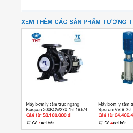
XEM THÊM CÁC SẢN PHẨM TƯƠNG 
ứng CNP
Máy bơm ly tâm trục ngang
Máy bơm ly tâm t
) - 40HP
Kaiquan 200KQW280-16-18.5/4
Speroni VS 8-20
Giá từ 58.100.000 đ
Giá từ 64.409.
7
4
Có
nơi bán
Có
nơi bán