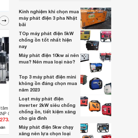
nhu cầu kinh doanh của các gia đình hay
các công ty.
Kinh nghiệm khi chọn mua
máy phát điện 3 pha Nhật
bãi
TOp máy phát điện 5kW
chống ồn tốt nhất hiện
nay
Máy phát điện 10kw ai nên
mua? Nên mua loại nào?
Top 3 máy phát điện mini
không ồn đáng chọn mua
năm 2023
Loạt máy phát điện
inverter 2kW siêu chống
 tâm trục đứng đa
Máy bơm ly tâm trục đứng
Đầu b
chống ồn, tiết kiệm xăng
CNP CDL 42-50
Ebara EVMSG10 22F5/11 15HP
315
cho gia đình
.273.600 đ
Giá từ 62.700.000 đ
Giá 
380V
Máy phát điện 5kw chạy
3
bán
Có
nơi bán
Có
xăng nên lựa chọn loại