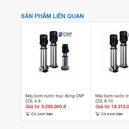
SẢN PHẨM LIÊN QUAN
ng đa
Máy bơm nước trục đứng CNP
Máy bơm nước t
0-70 -
CDL 4-8
CDL 8-10
đ
Giá từ 9.295.000 đ
Giá từ 18.315.
3
9
Có
nơi bán
Có
nơi bán