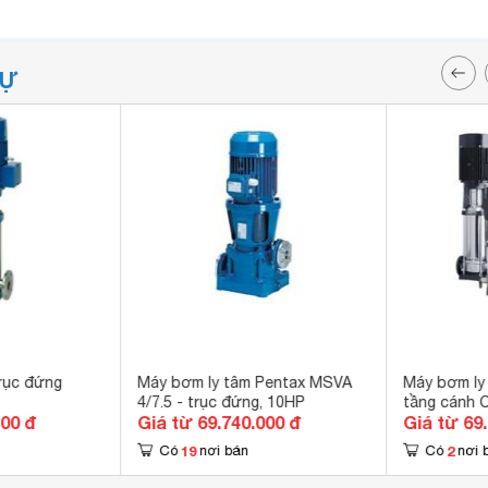
TỰ
rục đứng
Máy bơm ly tâm Pentax MSVA
Máy bơm ly
4/7.5 - trục đứng, 10HP
tầng cánh 
400 đ
Giá từ 69.740.000 đ
Giá từ 69
19
2
Có
nơi bán
Có
nơi 