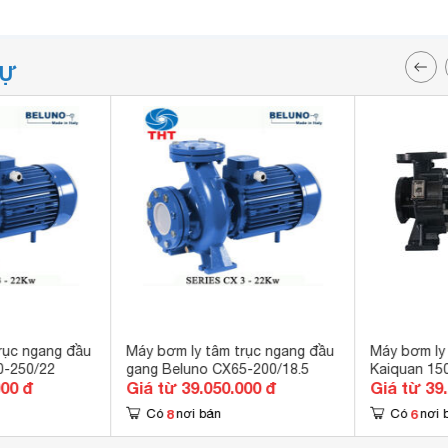
TỰ
rục ngang đầu
Máy bơm ly tâm trục ngang đầu
Máy bơm ly
0-250/22
gang Beluno CX65-200/18.5
Kaiquan 1
000 đ
Giá từ 39.050.000 đ
Giá từ 39
8
6
Có
nơi bán
Có
nơi 