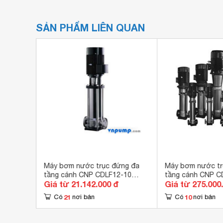
SẢN PHẨM LIÊN QUAN
ng đa
Máy bơm nước trục đứng đa
Máy bơm nước tr
-8-2 -
tầng cánh CNP CDLF12-10
tầng cánh CNP CD
đ
Giá từ 21.142.000 đ
Giá từ 275.000
10HP
75kW
21
10
Có
nơi bán
Có
nơi bán