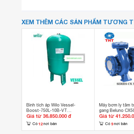
XEM THÊM CÁC SẢN PHẨM TƯƠNG 
ứng CNP
Bình tích áp Wilo Vessel-
Máy bơm ly tâm t
10-1) -
Boost-750L-10B-VT
gang Beluno CX5
Giá từ 36.850.000 đ
Giá từ 41.250.
(750lít/10bar)
12
9
Có
nơi bán
Có
nơi bán