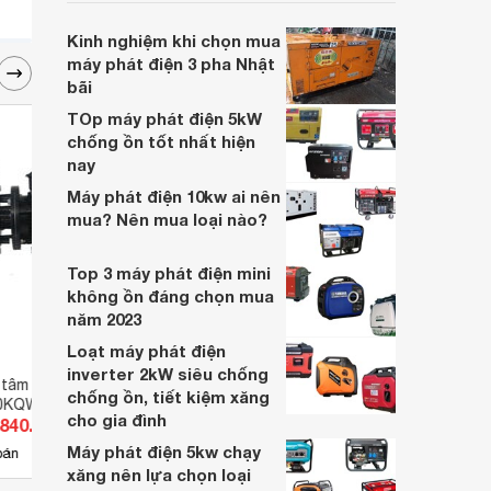
nhu cầu kinh doanh của các gia đình hay
các công ty.
Kinh nghiệm khi chọn mua
máy phát điện 3 pha Nhật
bãi
TOp máy phát điện 5kW
chống ồn tốt nhất hiện
nay
Máy phát điện 10kw ai nên
mua? Nên mua loại nào?
Top 3 máy phát điện mini
không ồn đáng chọn mua
năm 2023
Loạt máy phát điện
inverter 2kW siêu chống
 tâm trục ngang
Bơm định lượng dạng màng
Bơm 
chống ồn, tiết kiệm xăng
50KQW180-16-11/4
Cheonsei KDV-14M-6T6-FWX
cho gia đình
.840.000 đ
Giá từ 39.209.500 đ
Giá 
Máy phát điện 5kw chạy
4
bán
Có
nơi bán
Có
xăng nên lựa chọn loại