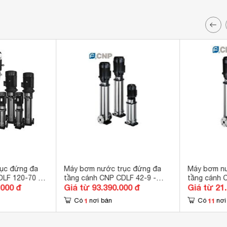
ục đứng đa
Máy bơm nước trục đứng đa
Máy bơm nư
LF 120-70 -
tầng cánh CNP CDLF 42-9 -
tầng cánh 
.000 đ
Giá từ 93.390.000 đ
Giá từ 21
40HP
1
11
Có
nơi bán
Có
nơi