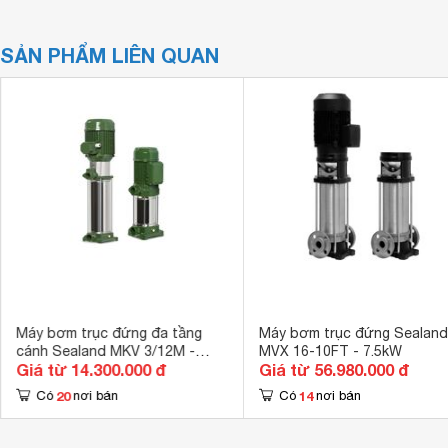
SẢN PHẨM LIÊN QUAN
Máy bơm trục đứng đa tầng
Máy bơm trục đứng Sealand
cánh Sealand MKV 3/12M -
MVX 16-10FT - 7.5kW
Giá từ 14.300.000 đ
Giá từ 56.980.000 đ
1.5kW
20
14
Có
nơi bán
Có
nơi bán