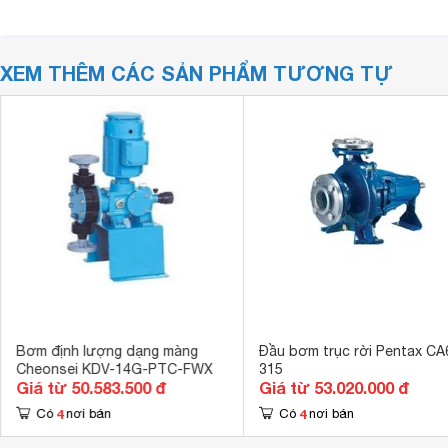
XEM THÊM CÁC SẢN PHẨM TƯƠNG TỰ
Bơm định lượng dạng màng
Đầu bơm trục rời Pentax CA
Cheonsei KDV-14G-PTC-FWX
315
Giá từ 50.583.500 đ
Giá từ 53.020.000 đ
4
4
Có
nơi bán
Có
nơi bán