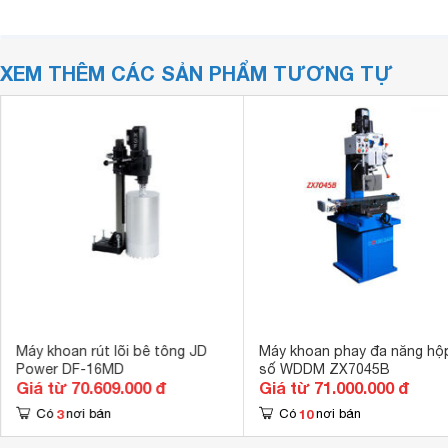
XEM THÊM CÁC SẢN PHẨM TƯƠNG TỰ
Máy khoan rút lõi bê tông JD
Máy khoan phay đa năng hộ
Power DF-16MD
số WDDM ZX7045B
Giá từ 70.609.000 đ
Giá từ 71.000.000 đ
3
10
Có
nơi bán
Có
nơi bán