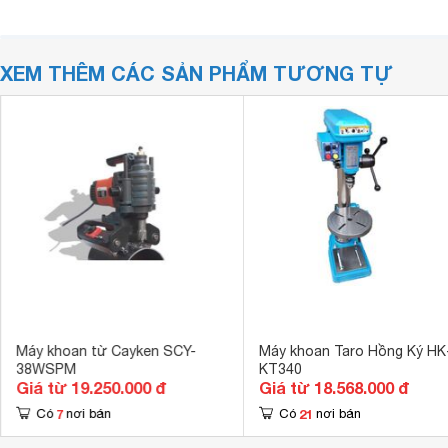
XEM THÊM CÁC SẢN PHẨM TƯƠNG TỰ
Máy khoan từ Cayken SCY-
Máy khoan Taro Hồng Ký HK
38WSPM
KT340
Giá từ 19.250.000 đ
Giá từ 18.568.000 đ
7
21
Có
nơi bán
Có
nơi bán