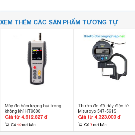
XEM THÊM CÁC SẢN PHẨM TƯƠNG TỰ
Máy đo hàm lượng bụi trong
Thước đo độ dày điện tử
không khí HT9600
Mitutoyo 547-561S
Giá từ 4.612.827 đ
Giá từ 4.323.000 đ
12
7
Có
nơi bán
Có
nơi bán