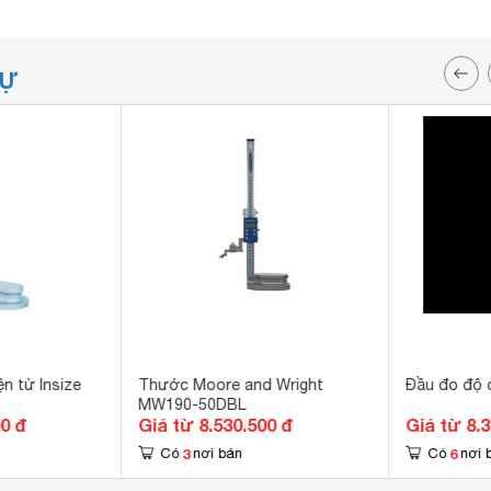
TỰ
n tử Insize
Thước Moore and Wright
Đầu đo độ 
MW190-50DBL
00 đ
Giá từ 8.530.500 đ
Giá từ 8.
3
6
Có
nơi bán
Có
nơi 