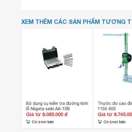
XEM THÊM CÁC SẢN PHẨM TƯƠNG 
ore and
Bộ dụng cụ kiểm tra đường kính
Thước đo cao điệ
lỗ Niigata seiki AA-10B
1156-600
Giá từ 8.085.000 đ
Giá từ 8.745.0
4
6
Có
nơi bán
Có
nơi bán