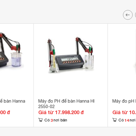
ể bàn Hanna
Máy đo PH để bàn Hanna HI
Máy đo pH 
2550-02
000 đ
Giá từ 17.998.200 đ
Giá từ 10
3
14
Có
nơi bán
Có
nơi