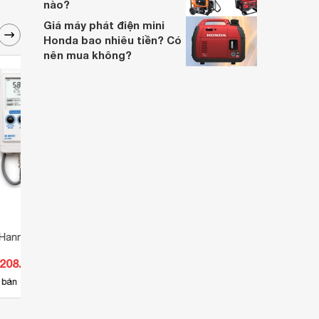
nào?
Giá máy phát điện mini
Honda bao nhiêu tiền? Có
nên mua không?
Hanna HI 99161
Máy đo ph Hanna HI 9125
Máy đ
.208.000 đ
Giá từ 9.350.000 đ
Giá 
2
 bán
Có
nơi bán
Có