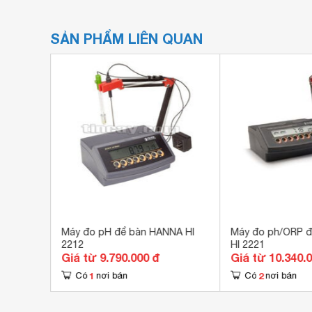
SẢN PHẨM LIÊN QUAN
24
Máy đo pH để bàn HANNA HI
Máy đo ph/ORP đ
2212
HI 2221
Giá từ 9.790.000 đ
Giá từ 10.340.
1
2
Có
nơi bán
Có
nơi bán