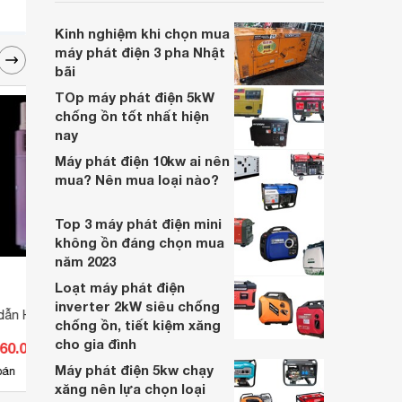
nhu cầu kinh doanh của các gia đình hay
các công ty.
Kinh nghiệm khi chọn mua
máy phát điện 3 pha Nhật
bãi
TOp máy phát điện 5kW
chống ồn tốt nhất hiện
nay
Máy phát điện 10kw ai nên
mua? Nên mua loại nào?
Top 3 máy phát điện mini
không ồn đáng chọn mua
năm 2023
Loạt máy phát điện
inverter 2kW siêu chống
dẫn Hanna HI763133
Đế granite gá đồng hồ so
Bộ Hi
chống ồn, tiết kiệm xăng
Mitutoyo 215-150-10
24VA
cho gia đình
360.000 đ
Giá từ 8.173.440 đ
Giá 
Máy phát điện 5kw chạy
30
bán
Có
nơi bán
Có
xăng nên lựa chọn loại