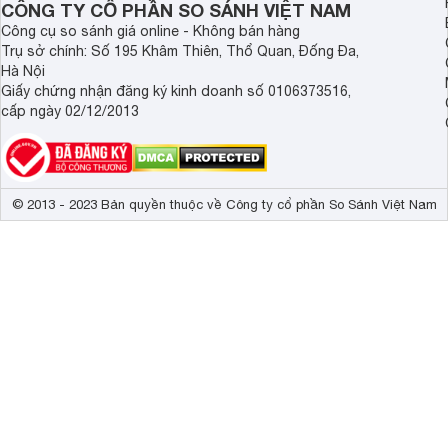
CÔNG TY CỔ PHẦN SO SÁNH VIỆT NAM
Khối lượng
75 Kg
Công cụ so sánh giá online - Không bán hàng
Trụ sở chính: Số 195 Khâm Thiên, Thổ Quan, Đống Đa,
Hà Nội
Giấy chứng nhận đăng ký kinh doanh số 0106373516,
cấp ngày 02/12/2013
© 2013 - 2023 Bản quyền thuộc về Công ty cổ phần So Sánh Việt Nam
Kết quả thử nghiệm Blue Ag+ có thể diệt được khuẩn E.co