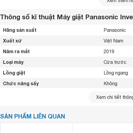
Xem thêm nộ
Thông số kĩ thuật Máy giặt Panasonic Inv
Hãng sản xuất
Panasonic 
Xuất xứ
Việt Nam 
Năm ra mắt
2019 
Loại máy
Cửa trước 
Lồng giặt
Lồng ngang 
Máy giặt
Panasonic NA-V90FX1LVT 9kg được trang bị côn
khuẩn E.coli và khuẩn tụ cầu vàng Staphylococcus a
Chức năng sấy
Không 
chứng nhận bởi Sudsachsen Wasser 
da, đã được cấp
Khối lượng giặt
9 kg
Xem chi tiết thông
Lượng nước tiêu thụ
101 lít
SẢN PHẨM LIÊN QUAN
Hiệu suất tiêu thụ điện
17.4 Wh/kg
Tốc độ vắt
1400 vòng/ph