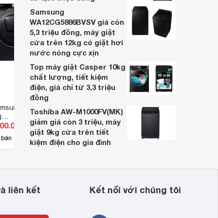
Samsung
WA12CG5886BVSV giá còn
e 
5,3 triệu đồng, máy giặt
cửa trên 12kg có giặt hơi
nước nóng cực xịn
Top máy giặt Casper 10kg
chất lượng, tiết kiệm
điện, giá chỉ từ 3,3 triệu
đồng
amsung Addwash
Máy giặt Samsung Addwash
Máy g
Toshiba AW-M1000FV(MK)
g
Inverter 9 kg WW90K54E0UX/SV
Addwa
giảm giá còn 3 triệu, máy
200.000 đ
Giá từ 6.440.000 đ
Giá 
DSB/SV
WD95
giặt 9kg cửa trên tiết
22
 bán
Có
nơi bán
Có
kiệm điện cho gia đình
à liên kết
Kết nối với chúng tôi