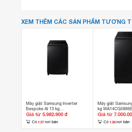
XEM THÊM CÁC SẢN PHẨM TƯƠNG 
wash
Máy giặt Samsung Inverter
Máy giặt Samsung
Bespoke AI 13 kg
kg WA14CG5886
Giá từ 5.982.900 đ
Giá từ 7.000.0
WA80F13S5BSV
137
136
Có
nơi bán
Có
nơi bán