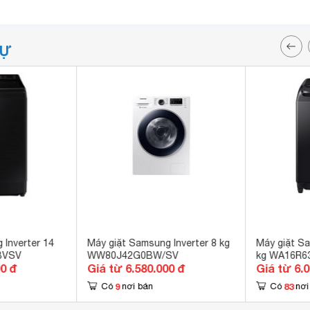
TỰ
 Inverter 14
Máy giặt Samsung Inverter 8 kg
Máy giặt Sa
BVSV
WW80J42G0BW/SV
kg WA16R6
00 đ
Giá từ 6.580.000 đ
Giá từ 6.
9
83
Có
nơi bán
Có
nơi