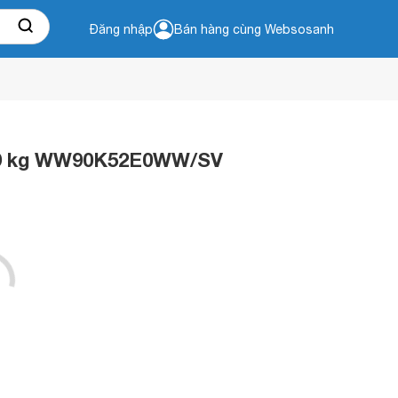
Đăng nhập
Bán hàng cùng Websosanh
r 9 kg WW90K52E0WW/SV