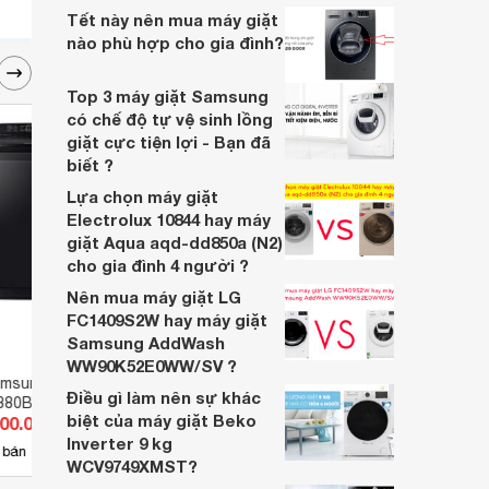
viết đưới đây, chúng tôi sẽ gợi ý cho bạn
Tết này nên mua máy giặt
top 5 máy giặt Samsung dưới 10 triệu
nào phù hợp cho gia đình?
đáng sắm cho gia đình:
Top 3 máy giặt Samsung
có chế độ tự vệ sinh lồng
giặt cực tiện lợi - Bạn đã
biết ?
Lựa chọn máy giặt
Electrolux 10844 hay máy
giặt Aqua aqd-dd850a (N2)
cho gia đình 4 người ?
Nên mua máy giặt LG
FC1409S2W hay máy giặt
Samsung AddWash
WW90K52E0WW/SV ?
msung Inverter 16
Máy giặt Samsung Addwash
Máy g
Điều gì làm nên sự khác
380BV
Inverter 10 kg
kg W
biệt của máy giặt Beko
000.000 đ
Giá từ 6.700.000 đ
Giá 
WW10K54E0UW/SV
Inverter 9 kg
29
 bán
Có
nơi bán
Có
WCV9749XMST?