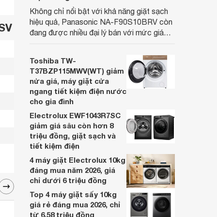
Không chỉ nổi bật với khả năng giặt sạch
hiệu quả, Panasonic NA-F90S10BRV còn
/SV
đang được nhiều đại lý bán với mức giá
hấp dẫn, trở thành lựa chọn phù hợp cho
các gia đình Việt đang tìm kiếm một mẫu
Toshiba TW-
máy giặt cửa trên 9kg.
T37BZP115MWV(WT) giảm
nửa giá, máy giặt cửa
ngang tiết kiệm điện nước
cho gia đình
Electrolux EWF1043R7SC
giảm giá sâu còn hơn 8
triệu đồng, giặt sạch và
tiết kiệm điện
4 máy giặt Electrolux 10kg
đáng mua năm 2026, giá
chỉ dưới 6 triệu đồng
Top 4 máy giặt sấy 10kg
giá rẻ đáng mua 2026, chỉ
từ 6,58 triệu đồng