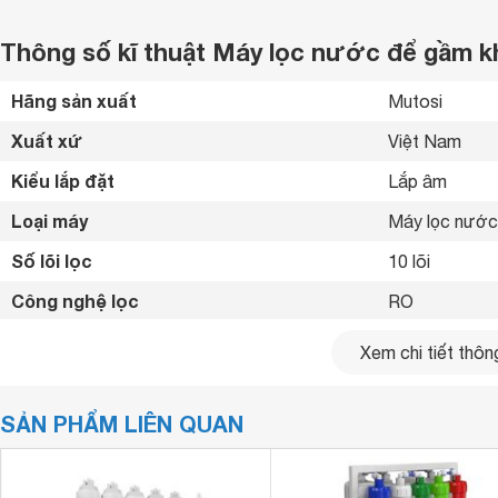
Thông số kĩ thuật Máy lọc nước để gầm
Hãng sản xuất
Mutosi 
Xuất xứ
Việt Nam 
Kiểu lắp đặt
Lắp âm 
Loại máy
Máy lọc nước
Số lõi lọc
10 lõi
Công nghệ lọc
RO 
Dung tích bình chứa
6 lít
Xem chi tiết thông
15

Công suất lọc
SẢN PHẨM LIÊN QUAN
 lít/giờ
Tỉ lệ lọc - thải
Lọc 6 - Thải 4