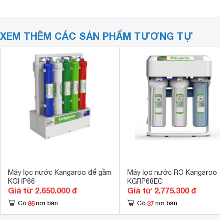
XEM THÊM CÁC SẢN PHẨM TƯƠNG TỰ
Máy lọc nước Kangaroo để gầm
Máy lọc nước RO Kangaroo
KGHP66
KGRP68EC
Giá từ 2.650.000 đ
Giá từ 2.775.300 đ
85
37
Có
nơi bán
Có
nơi bán