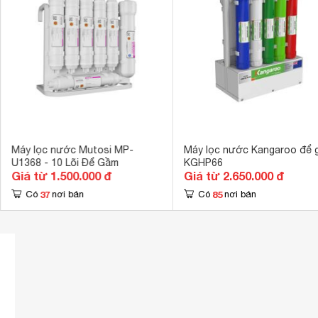
Công nghệ kháng khuẩn
Lõi Nano Silv
Hệ thống bơm
Bơm hút 2 chi
Kích thước
175 x 430 x 
Khối lượng
11.5 kg
Máy lọc nước Mutosi MP-
Máy lọc nước Kangaroo để 
U1368 - 10 Lõi Để Gầm
KGHP66
Giá từ 1.500.000 đ
Giá từ 2.650.000 đ
37
85
Có
nơi bán
Có
nơi bán