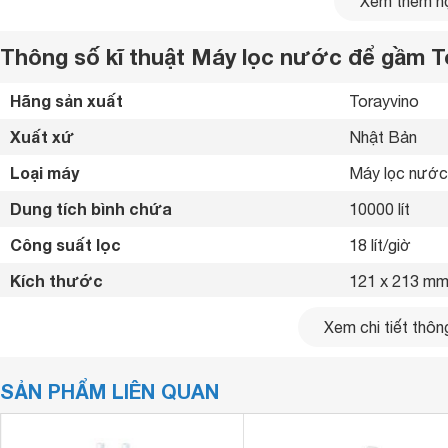
Xem thêm nộ
nhiệt tốt, độ bền cao giúp bảo vệ các bộ lọc bên trong khỏi
Thông số kĩ thuật Máy lọc nước để gầm 
Hãng sản xuất
Torayvino 
Xuất xứ
Nhật Bản 
Loại máy
Máy lọc nước
Dung tích bình chứa
10000 lít
Công suất lọc
18 lít/giờ
Kích thước
121 x 213 m
Khối lượng
1.12 kg
Xem chi tiết thông
SẢN PHẨM LIÊN QUAN