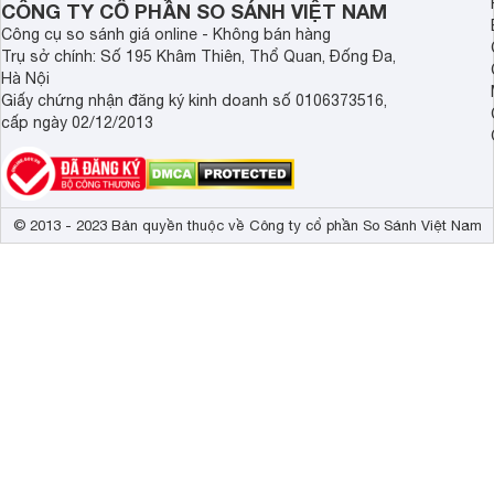
lắp đặt rất dễ dàng, tiết kiệm chi phí cho gia đình bạn. Máy 
CÔNG TY CỔ PHẦN SO SÁNH VIỆT NAM
nên có thể đáp ứng nhu cầu sử dụng nước liên tục của các 
Công cụ so sánh giá online - Không bán hàng
Trụ sở chính: Số 195 Khâm Thiên, Thổ Quan, Đống Đa,
Hà Nội
Giấy chứng nhận đăng ký kinh doanh số 0106373516,
cấp ngày 02/12/2013
© 2013 - 2023 Bản quyền thuộc về Công ty cổ phần So Sánh Việt Nam