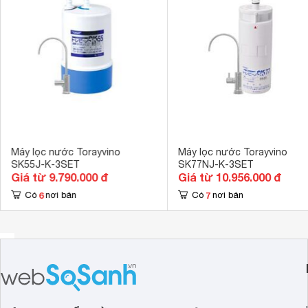
Máy lọc nước Torayvino
Máy lọc nước Torayvino
SK55J-K-3SET
SK77NJ-K-3SET
Giá từ 9.790.000 đ
Giá từ 10.956.000 đ
6
7
Có
nơi bán
Có
nơi bán
Công suất lọc cao, không dùng điện, không nước th
SK55EJ-K-3SET ứng dụng công nghệ lọc của Nhật Bản, kh