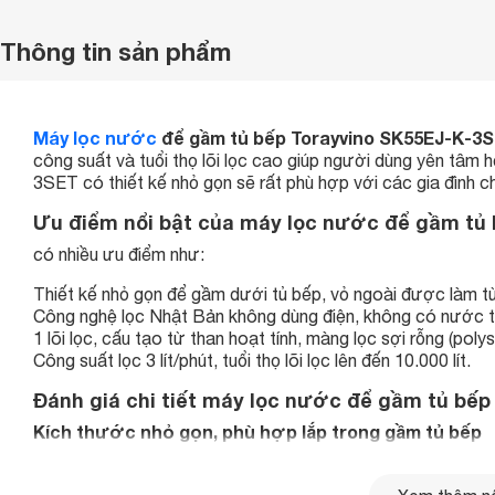
Thông tin sản phẩm
Máy lọc nước
để gầm tủ bếp Torayvino SK55EJ-K-3
công suất và tuổi thọ lõi lọc cao giúp người dùng yên tâm
3SET có thiết kế nhỏ gọn sẽ rất phù hợp với các gia đình c
Ưu điểm nổi bật của máy lọc nước để gầm tủ
có nhiều ưu điểm như:
Thiết kế nhỏ gọn để gầm dưới tủ bếp, vỏ ngoài được làm từ 
Công nghệ lọc Nhật Bản không dùng điện, không có nước thải
1 lõi lọc, cấu tạo từ than hoạt tính, màng lọc sợi rỗng (poly
Công suất lọc 3 lít/phút, tuổi thọ lõi lọc lên đến 10.000 lít.
Đánh giá chi tiết máy lọc nước để gầm tủ bế
Kích thước nhỏ gọn, phù hợp lắp trong gầm tủ bếp
SK55 EJ-K 3SET có thiết kế rất đơn giản, trọng lượng ch
dàng lắp đặt dưới gầm tủ
bếp
của các gia đình. Vỏ ngoài c