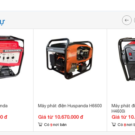
TỰ
onda
Máy phát điện Huspanda H6600
Máy phát đ
H4600i
00 đ
Giá từ 10.670.000 đ
Giá từ 10
9
8
Có
nơi bán
Có
nơi 