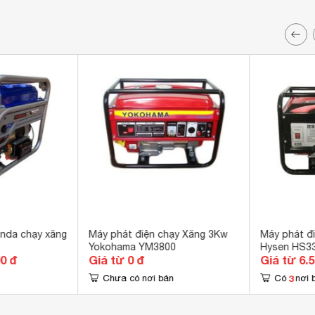
nda chạy xăng
Máy phát điện chạy Xăng 3Kw
Máy phát đ
Yokohama YM3800
Hysen HS3
00 đ
Giá từ 0 đ
Giá từ 6.
3
Chưa có nơi bán
Có
nơi 