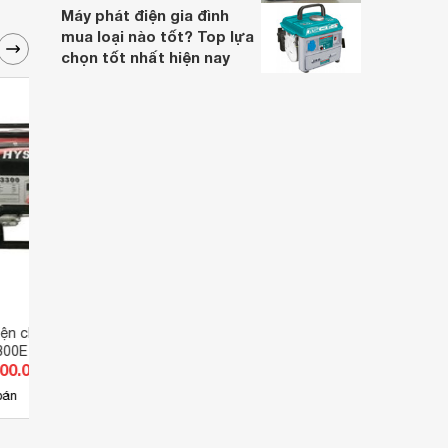
Máy phát điện gia đình
mua loại nào tốt? Top lựa
chọn tốt nhất hiện nay
iện chạy Xăng 3kw
Máy phát điện chạy Xăng 3kw
Máy p
300E
Hysen HS3300
Rave
500.000 đ
Giá từ 6.100.000 đ
Giá 
2
bán
Có
nơi bán
Có