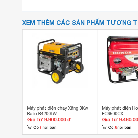
XEM THÊM CÁC SẢN PHẨM TƯƠNG 
u Koop
Máy phát điện chạy Xăng 3Kw
Máy phát điện H
Rato R4200LW
EC6500CX
Giá từ 9.900.000 đ
Giá từ 9.460.0
1
8
Có
nơi bán
Có
nơi bán