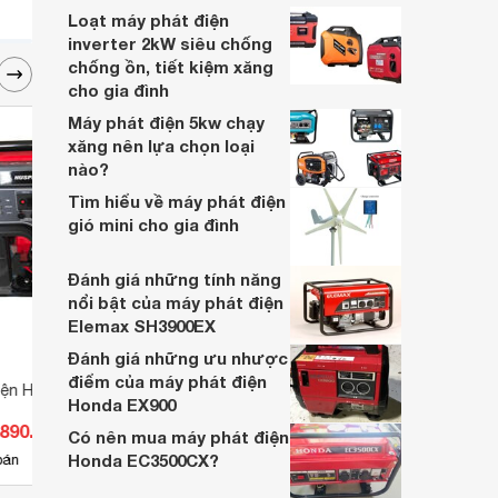
model dưới đây sẽ là lựa chọn phù hợp
Loạt máy phát điện
cho bạn.
inverter 2kW siêu chống
chống ồn, tiết kiệm xăng
cho gia đình
Máy phát điện 5kw chạy
xăng nên lựa chọn loại
nào?
Tìm hiểu về máy phát điện
gió mini cho gia đình
Đánh giá những tính năng
nổi bật của máy phát điện
Elemax SH3900EX
Đánh giá những ưu nhược
điểm của máy phát điện
iện Huspanda
Máy phát điện chạy xăng 5kw
Máy p
Honda EX900
Mitsuyama 7900
EP650
.890.000 đ
Giá từ 9.735.000 đ
Giá 
Có nên mua máy phát điện
Honda EC3500CX?
9
bán
Có
nơi bán
Có