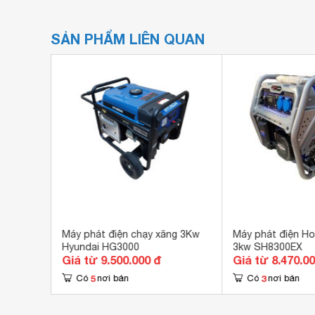
SẢN PHẨM LIÊN QUAN
ng 3KW
Máy phát điện chạy xăng 3Kw
Máy phát điện Ho
Hyundai HG3000
3kw SH8300EX
Giá từ 9.500.000 đ
Giá từ 8.470.0
5
3
Có
nơi bán
Có
nơi bán