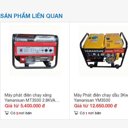
SẢN PHẨM LIÊN QUAN
Máy phát điện chạy xăng
Máy Phát điện chạy dầu 3K
Yamanisan MT3500 2.8KVA
Yamanisan YM3500
Giá từ 5.400.000 đ
Giá từ 12.650.000 đ
220V
5
1
Có
nơi bán
Có
nơi bán