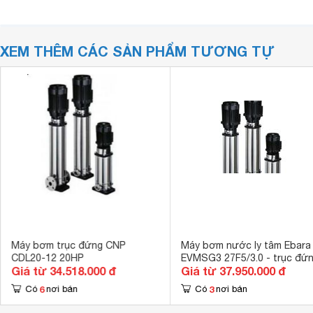
XEM THÊM CÁC SẢN PHẨM TƯƠNG TỰ
Máy bơm trục đứng CNP
Máy bơm nước ly tâm Ebara
CDL20-12 20HP
EVMSG3 27F5/3.0 - trục đứn
Giá từ 34.518.000 đ
Giá từ 37.950.000 đ
4HP
6
3
Có
nơi bán
Có
nơi bán