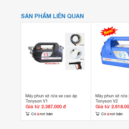
SẢN PHẨM LIÊN QUAN
o áp
Máy phun xịt rửa xe cao áp
Máy phun xịt rửa
Tonyson V1
Tonyson V2
Giá từ 2.387.000 đ
Giá từ 2.618.0
6
6
Có
nơi bán
Có
nơi bán