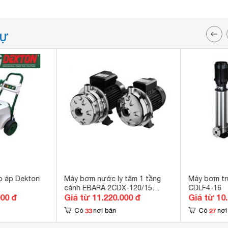
TỰ
ao áp Dekton
Máy bơm nước ly tâm 1 tầng
Máy bơm t
cánh EBARA 2CDX-120/15
CDLF4-16
000 đ
Giá từ 11.220.000 đ
Giá từ 10
1.5HP
33
27
Có
nơi bán
Có
nơi