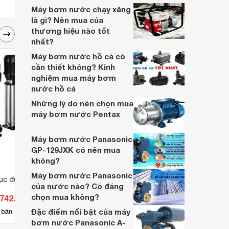
Máy bơm nước chạy xăng
là gì? Nên mua của
thương hiệu nào tốt
nhất?
Máy bơm nước hồ cá có
cần thiết không? Kinh
nghiệm mua máy bơm
nước hồ cá
Những lý do nên chọn mua
máy bơm nước Pentax
Máy bơm nước Panasonic
GP-129JXK có nên mua
không?
Máy bơm nước Panasonic
rục đứng CNP
Máy phun rửa cao áp chuyên
Máy x
của nước nào? Có đáng
nghiệp tự ngắt 3kW Jeeplus
PM76
chọn mua không?
.742.600 đ
Giá từ 12.523.500 đ
Giá 
JPS-J1030
Đặc điểm nổi bật của máy
8
 bán
Có
nơi bán
Có
bơm nước Panasonic A-