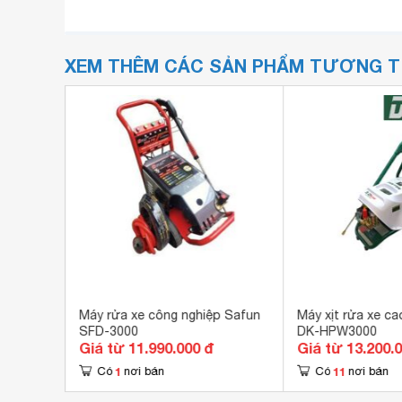
XEM THÊM CÁC SẢN PHẨM TƯƠNG 
 CMT4-4
Máy rửa xe công nghiệp Safun
Máy xịt rửa xe c
SFD-3000
DK-HPW3000
Giá từ 11.990.000 đ
Giá từ 13.200.
1
11
Có
nơi bán
Có
nơi bán