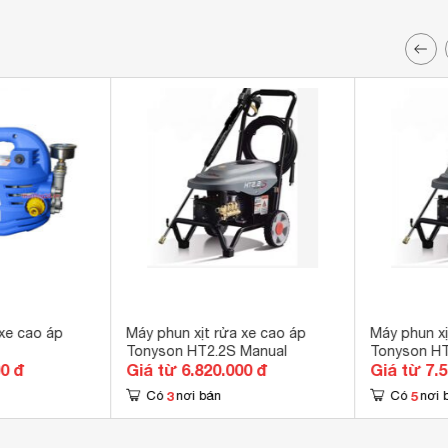
 xe cao áp
Máy phun xịt rửa xe cao áp
Máy phun xị
Tonyson HT2.2S Manual
Tonyson HT
00 đ
Giá từ 6.820.000 đ
Giá từ 7.
3
5
Có
nơi bán
Có
nơi 