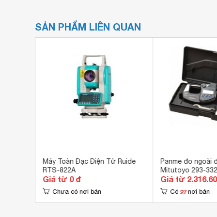
SẢN PHẨM LIÊN QUAN
ử SNB-4
Máy Toàn Đạc Điện Tử Ruide
Panme đo ngoài đ
RTS-822A
Mitutoyo 293-33
Giá từ 0 đ
Giá từ 2.316.6
)
27
Chưa có nơi bán
Có
nơi bán