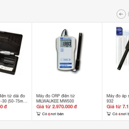
iện tử dải đo
Máy đo ORP điện tử
Máy đo áp 
2-30 (50-75mm
MILWAUKEE MW500
932
00 đ
Giá từ 2.970.000 đ
Giá từ 7.
6
4
Có
nơi bán
Có
nơi 