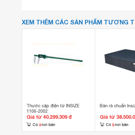
XEM THÊM CÁC SẢN PHẨM TƯƠNG 
00-0101
Thước cặp điện tử INSIZE
Bàn rà chuẩn Ins
1106-2002
Giá từ 40.299.309 đ
Giá từ 38.500.
3
5
Có
nơi bán
Có
nơi bán