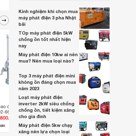
nhu cầu kinh doanh của các gia đình hay
các công ty.
Kinh nghiệm khi chọn mua
máy phát điện 3 pha Nhật
bãi
TOp máy phát điện 5kW
chống ồn tốt nhất hiện
nay
Máy phát điện 10kw ai nên
mua? Nên mua loại nào?
Top 3 máy phát điện mini
không ồn đáng chọn mua
năm 2023
Loạt máy phát điện
inverter 2kW siêu chống
ao điện tử
Bàn máp Insize 6900-0128
Máy đ
chống ồn, tiết kiệm xăng
92-665-10
HI834
cho gia đình
.800.000 đ
Giá từ 39.745.874 đ
Giá 
Máy phát điện 5kw chạy
3
bán
Có
nơi bán
Có
xăng nên lựa chọn loại