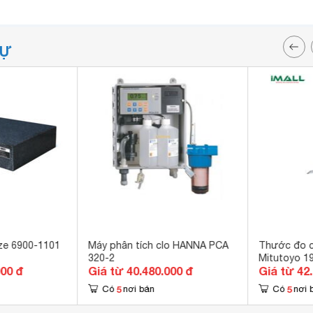
TỰ
ize 6900-1101
Máy phân tích clo HANNA PCA
Thước đo c
320-2
Mitutoyo 1
000 đ
Giá từ 40.480.000 đ
Giá từ 42
5
5
Có
nơi bán
Có
nơi 