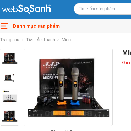
Danh mục sản phẩm
Trang chủ
Tivi - Âm thanh
Micro
Mi
Giá 