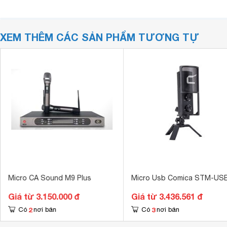
XEM THÊM CÁC SẢN PHẨM TƯƠNG TỰ
Micro CA Sound M9 Plus
Micro Usb Comica STM-US
Giá từ 3.150.000 đ
Giá từ 3.436.561 đ
2
3
Có
nơi bán
Có
nơi bán