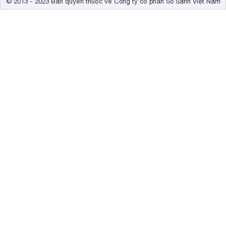
© 2013 - 2023 Bản quyền thuộc về Công ty cổ phần So Sánh Việt Nam