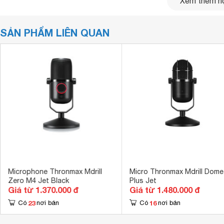
Xem thêm nộ
SẢN PHẨM LIÊN QUAN
Mdrill Zero M4 Plus Jet có 2 chế độ thu âm: Cardioid (định
Microphone Thronmax Mdrill
Micro Thronmax Mdrill Dome
phẩm trang bị 2 tụ thu âm cao cấp có đường kính lần lượ
Zero M4 Jet Black
Plus Jet
Bit Rate: 24bit nên âm thanh thu âm và phát trực tuyến rất 
Giá từ 1.370.000 đ
Giá từ 1.480.000 đ
23
16
Có
nơi bán
Có
nơi bán