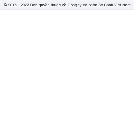
© 2013 - 2023 Bản quyền thuộc về Công ty cổ phần So Sánh Việt Nam
thiết kế chân đế bằng nhựa nhưng nặng nên rất chắc chắn. 
dùng.
Bạn có thể điều chỉnh độ nhậy của micro và âm lượng một cá
qua cổng USB type C để sử dụng nên tương thích với nhiều 