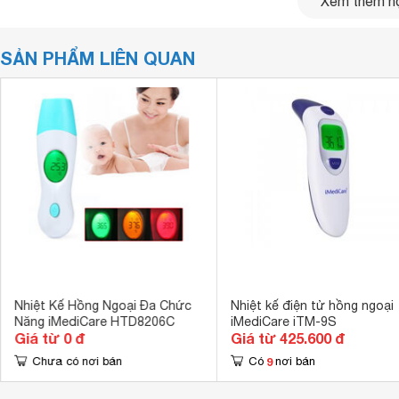
Xem thêm nộ
SẢN PHẨM LIÊN QUAN
Nhiệt Kế Hồng Ngoại Đa Chức
Nhiệt kế điện tử hồng ngoại
Hình ảnh nhiệt kế điện tử iMediCare iTM 8F
Năng iMediCare HTD8206C
iMediCare iTM-9S
Giá từ 0 đ
Giá từ 425.600 đ
Nhiệt kế iMediCare iTM 8F bao gồm các chức năng:
9
Chưa có nơi bán
Có
nơi bán
Đo nhiệt độ cơ thể qua trán, tai
Đo nhiệt độ phòng và bề mặt vật thể