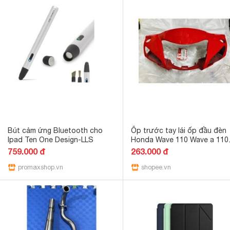
Bút cảm ứng Bluetooth cho
Ốp trước tay lái ốp đầu đèn
Ipad Ten One Design-LLS
Honda Wave 110 Wave a 110
Chính Hãng 2017-2021 K89
759.000 đ
263.000 đ
promaxshop.vn
shopee.vn