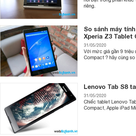
riêng.
So sánh máy tính
Xperia Z3 Tablet
31/05/2020
Với mức giá gần 9 triệu 
Compact ? hãy cùng so 
Nếu ốp bảo vệ quá dày thì dù bạn mua máy tính bảng siêu mỏ
hưởng đến hình thức cũng như quá trình sử dụng.
Do đó, khi muốn giữ nguyên thiết kế hay hình thức của chính 
suốt và mỏng.
Lenovo Tab S8 tab
Hiện nay vỏ bảo vệ cũng có rất nhiều mẫu mã đa dạng, bạn c
31/05/2020
độc đáo của mình.
Chiếc tablet Lenovo Tab
Compact, Apple iPad Min
Bàn phím ngoài
Bạn có thể cân nhắc mua bàn phím khi muốn gõ nhanh.
Một số bàn phím có thể được kết nối qua Bluetooth, vì vậy 
thông minh để chia sẻ bàn phím.