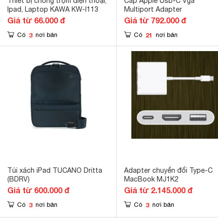
Thiết bị chống trộm điện thoại,
Cáp Apple Usb-C Vga
Ipad, Laptop KAWA KW-I113
Multiport Adapter
Giá từ 66.000 đ
Giá từ 792.000 đ
3
21
Có
nơi bán
Có
nơi bán
Túi xách iPad TUCANO Dritta
Adapter chuyển đổi Type-C
(BDRV)
MacBook MJ1K2
Giá từ 600.000 đ
Giá từ 2.145.000 đ
3
3
Có
nơi bán
Có
nơi bán