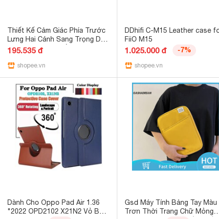
Thiết Kế Cảm Giác Phía Trước
DDhifi C-M15 Leather case f
Lưng Hai Cánh Sang Trọng Dài
FiiO M15
Tay Đáy Top Nữ Đầu Thu 2025
195.535 đ
1.025.000 đ
-7%
Phong Cách Mới Pure Desire
Slim-Fit Cổ Thấp Áo Thun
shopee.vn
shopee.vn
Dành Cho Oppo Pad Air 1.36
Gsd Máy Tính Bảng Tay Màu
"2022 OPD2102 X21N2 Vỏ Bảo
Trơn Thời Trang Chữ Mỏng