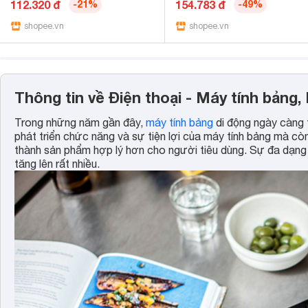
Vệ Da Máy Tính Bảng Thời
Dây Kéo Di Động Chống Sốc
112.320 đ
-21%
154.783 đ
-49%
Trang 360° Vỏ đứng xoay Bao
Nylon Máy Tính Bảng Laptop
da lật Folio gấp
shopee.vn
Túi Bảo Vệ Máy Tính Cho iP
shopee.vn
9.7 / 10.2-inch
Thông tin về Điện thoại - Máy tính bảng,
Trong những năm gần đây,
máy tính bảng
di động ngày càng 
phát triển chức năng và sự tiện lợi của máy tính bảng mà còn 
thành sản phẩm hợp lý hơn cho người tiêu dùng. Sự đa dạng 
tăng lên rất nhiều.