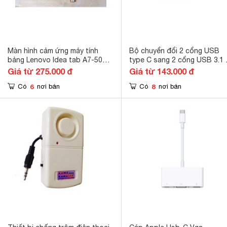
Màn hình cảm ứng máy tính
Bộ chuyển đổi 2 cổng USB
bảng Lenovo Idea tab A7-50
type C sang 2 cổng USB 3.1 
A3500
trợ cho Macbook UGREEN
Giá từ 275.000 đ
Giá từ 143.000 đ
10913
6
8
Có
nơi bán
Có
nơi bán