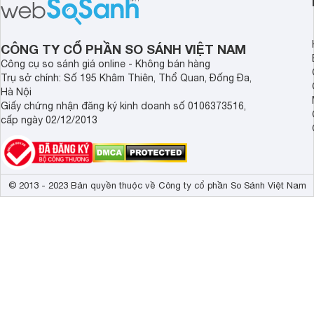
CÔNG TY CỔ PHẦN SO SÁNH VIỆT NAM
Công cụ so sánh giá online - Không bán hàng
Trụ sở chính: Số 195 Khâm Thiên, Thổ Quan, Đống Đa,
Ngoài ra, có nhiều tùy chọn bàn phím nhẹ, nhỏ gọn, có thể g
Hà Nội
vào máy tính bảng như một chiếc máy tính xách tay.
Giấy chứng nhận đăng ký kinh doanh số 0106373516,
cấp ngày 02/12/2013
Bạn có thể quyết định mua bàn phím nào dựa trên tần suất v
Bút cảm ứng
Gần đây, mẫu mã của bút cảm ứng ngày càng đa dạng, bút k
APP vẽ rất tiện lợi.
© 2013 - 2023 Bản quyền thuộc về Công ty cổ phần So Sánh Việt Nam