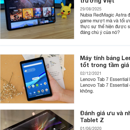
trường Việt
29/08/2025
Nubia RedMagic Astra đư
game mượt mà và tối ưu 
thực sự thể hiện được s
Khuyến cáo rằng sau khi mua máy tính bảng, phụ kiện đầu ti
đáng chú ý của nó?
khác nhau có các chức năng khác nhau. Một số tấm dán màn 
Và so với chi phí thay trực tiếp màn hình và thời gian sửa ch
và tránh được nhiều rắc rối.
Máy tính bảng Len
Bao da
tốt trong tầm giá
Để chống rơi rớt và dễ cầm nắm, phụ kiện thứ hai cần mua l
02/12/2021
Nắp bảo vệ có chức năng bảo vệ máy tính bảng, máy tính bản
Lenovo Tab 7 Essential l
Lenovo Tab 7 Essential 
không.
Đánh giá ưu và n
Tablet Z
01/06/2020