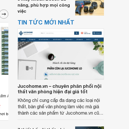
năng, phù hợp mọi công
việc
TIN TỨC MỚI NHẤT
Jucohome.vn – chuyên phân phối nội
thất văn phòng hiện đại giá tốt
kẽm AA Philips
Combo 3 Vĩ Pin Kiềm Philips AA
Combo
Không chỉ cung cấp đa dạng các loại nội
LR6P4B
R6L2
đ
Giá từ 0 đ
Giá 
thất, bàn ghế văn phòng làm việc mà giá
thành các sản phẩm từ Jucohome.vn cũng
nơi bán
Chưa có nơi bán
Ch
luôn tốt nhất cho người sử dụng.