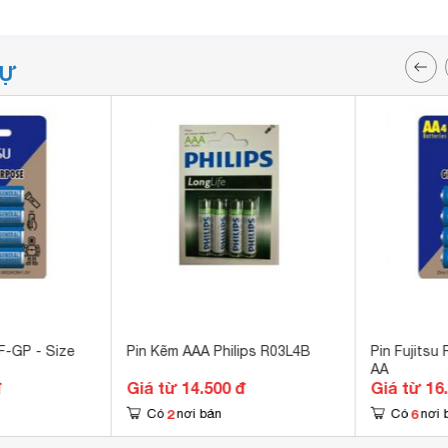
TỰ
 F-GP - Size
Pin Kẽm AAA Philips R03L4B
Pin Fujitsu
AA
đ
Giá từ 14.500 đ
Giá từ 16
2
6
Có
nơi bán
Có
nơi 