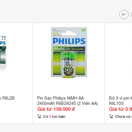
ps R6L2B
Pin Sạc Philips NiMH AA
Bộ 3 vỉ pin 
2450mAh R6B2A245 (2 Viên AA)
R6L10S
Giá từ 159.500 đ
Giá từ 0 
7
Có
nơi bán
Chưa có 