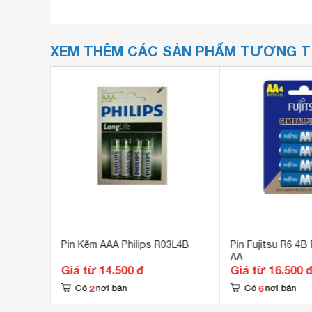
XEM THÊM CÁC SẢN PHẨM TƯƠNG 
- Size
Pin Kẽm AAA Philips R03L4B
Pin Fujitsu R6 4B
AA
Giá từ 14.500 đ
Giá từ 16.500 
2
6
Có
nơi bán
Có
nơi bán