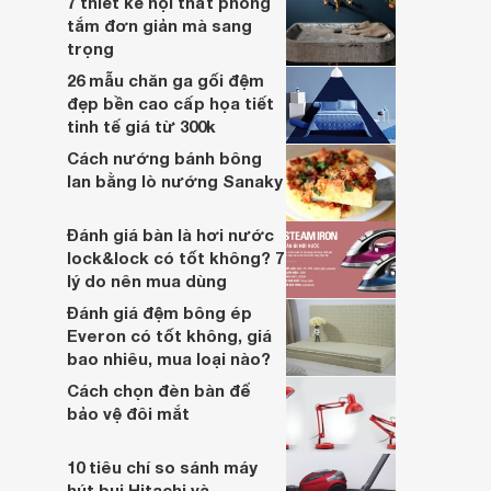
7 thiết kế nội thất phòng
tắm đơn giản mà sang
trọng
26 mẫu chăn ga gối đệm
đẹp bền cao cấp họa tiết
tinh tế giá từ 300k
Cách nướng bánh bông
lan bằng lò nướng Sanaky
Đánh giá bàn là hơi nước
lock&lock có tốt không? 7
lý do nên mua dùng
Đánh giá đệm bông ép
Everon có tốt không, giá
bao nhiêu, mua loại nào?
Cách chọn đèn bàn để
bảo vệ đôi mắt
10 tiêu chí so sánh máy
hút bụi Hitachi và