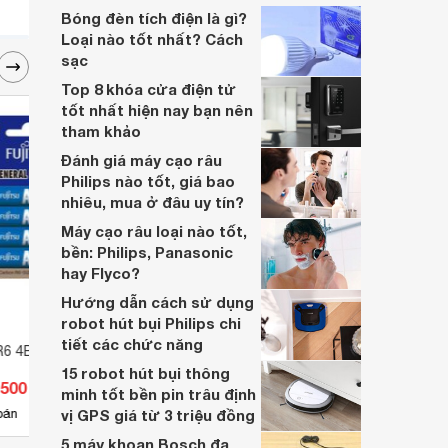
hướng dẫn bạn cách sạc bóng đèn tích
Bóng đèn tích điện là gì?
điện và cách bảo quản khi không dùng để
Loại nào tốt nhất? Cách
đảm bảo chất lượng và hiệu quả của sản
sạc
phẩm.
Top 8 khóa cửa điện tử
tốt nhất hiện nay bạn nên
tham khảo
Đánh giá máy cạo râu
Philips nào tốt, giá bao
nhiêu, mua ở đâu uy tín?
Máy cạo râu loại nào tốt,
bền: Philips, Panasonic
hay Flyco?
Hướng dẫn cách sử dụng
robot hút bụi Philips chi
tiết các chức năng
 R6 4B F-GP - Size
15 robot hút bụi thông
.500 đ
minh tốt bền pin trâu định
bán
vị GPS giá từ 3 triệu đồng
5 máy khoan Bosch đa