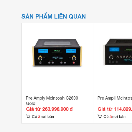
SẢN PHẨM LIÊN QUAN
osh
Pre Amply McIntosh C2600
Pre Ampli Mcinto
Gold
đ
Giá từ 263.998.900 đ
Giá từ 114.829
3
3
Có
nơi bán
Có
nơi bán