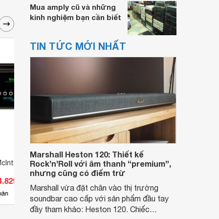
Mua amply cũ và những
kinh nghiệm bạn cần biết
TIN TỨC MỚI NHẤT
Marshall Heston 120: Thiết kế
McIntosh C53
Rock’n’Roll với âm thanh “premium”,
Pre Amply McIntosh C8
Pre A
nhưng cũng có điểm trừ
4.829.000 đ
Giá từ 47.080.000 đ
Giá 
Marshall vừa đặt chân vào thị trường
5
bán
Có
nơi bán
Có
soundbar cao cấp với sản phẩm đầu tay
đầy tham khảo: Heston 120. Chiếc