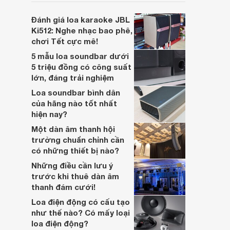
soundbar này không chỉ có kích thước
lớn, kết nối đa dạng, mà còn ghi điểm nhờ
Đánh giá loa karaoke JBL
“chất Marshall” cùng cấu trúc âm thanh
Ki512: Nghe nhạc bao phê,
5.1.2 đầy hứa hẹn.
chơi Tết cực mê!
5 mẫu loa soundbar dưới
5 triệu đồng có công suất
lớn, đáng trải nghiệm
Loa soundbar bình dân
của hãng nào tốt nhất
hiện nay?
Một dàn âm thanh hội
trường chuẩn chỉnh cần
có những thiết bị nào?
Những điều cần lưu ý
trước khi thuê dàn âm
thanh đám cưới!
Loa điện động có cấu tạo
như thế nào? Có mấy loại
loa điện động?