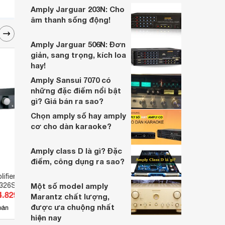
Amply Jarguar 203N: Cho
âm thanh sống động!
Amply Jarguar 506N: Đơn
giản, sang trọng, kích loa
hay!
Amply Sansui 7070 có
những đặc điểm nổi bật
gì? Giá bán ra sao?
Chọn amply số hay amply
cơ cho dàn karaoke?
Amply class D là gì? Đặc
điểm, công dụng ra sao?
lifier Mark Levinson
Mixer SoundCraft GB4/32
Amply
326S)
Một số model amply
Ampli
4.829.000 đ
Giá từ 131.758.000 đ
Giá 
Marantz chất lượng,
được ưa chuộng nhất
4
bán
Có
nơi bán
Có
hiện nay