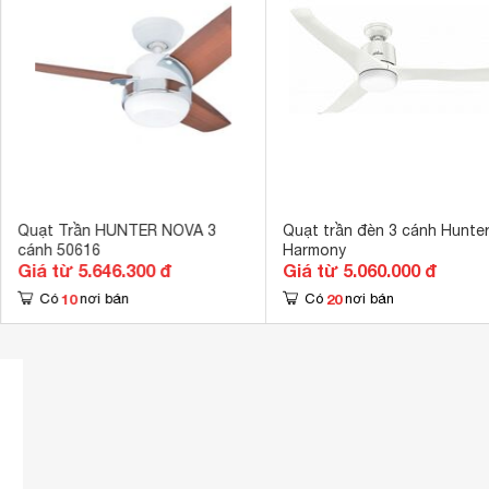
Trọng lượng
7.2 kg
Quạt Trần HUNTER NOVA 3
Quạt trần đèn 3 cánh Hunte
cánh 50616
Harmony
Giá từ 5.646.300 đ
Giá từ 5.060.000 đ
10
20
Có
nơi bán
Có
nơi bán