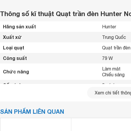
Thông số kĩ thuật Quạt trần đèn Hunter N
Hãng sản xuất
Hunter 
Xuất xứ
Trung Quốc 
Loại quạt
Quạt trần đèn
Công suất
79 W
Làm mát

Chức năng
Chiếu sáng 
Số cánh
3 cánh
Xem chi tiết thông
Đường kính cánh quạt
107 cm
Tốc độ gió
3 mức gió 
SẢN PHẨM LIÊN QUAN
Bảng điểu khiển
Hộp số + Rem
Tiện ích
Tiết kiệm khô