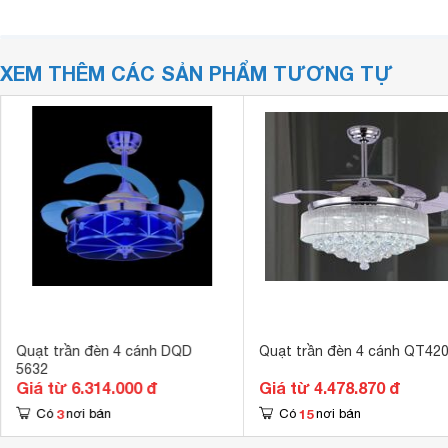
XEM THÊM CÁC SẢN PHẨM TƯƠNG TỰ
Quạt trần đèn 4 cánh DQD
Quạt trần đèn 4 cánh QT42
5632
Giá từ 6.314.000 đ
Giá từ 4.478.870 đ
3
15
Có
nơi bán
Có
nơi bán