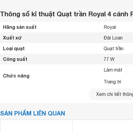
Thông số kĩ thuật Quạt trần Royal 4 cánh 
Hãng sản xuất
Royal 
Xuất xứ
Đài Loan 
Loại quạt
Quạt trần 
Công suất
77 W
Làm mát

Chức năng
Trang trí 
Số cánh
4 cánh
Xem chi tiết thông
Đường kính cánh quạt
134.6 cm
SẢN PHẨM LIÊN QUAN
Tốc độ gió
3 tốc độ gió 
Bảng điểu khiển
Remote 