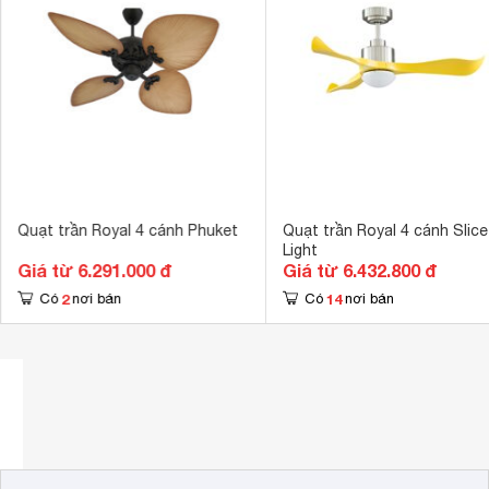
Tiện ích
Tính năng đảo
Trọng lượng
9.7 kg
Quạt trần Royal 4 cánh Phuket
Quạt trần Royal 4 cánh Slice
Light
Giá từ 6.291.000 đ
Giá từ 6.432.800 đ
2
14
Có
nơi bán
Có
nơi bán