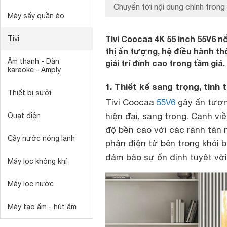
Chuyển tới nội dung chính trong 
Máy sấy quần áo
Tivi Coocaa 4K 55 inch 55V6 n
Tivi
thị ấn tượng, hệ điều hành thô
Âm thanh - Dàn
giải trí đỉnh cao trong tầm giá.
karaoke - Amply
1. Thiết kế sang trọng, tinh 
Thiết bị sưởi
Tivi Coocaa
55V6
gây ấn tượng
hiện đại, sang trọng. Cạnh vi
Quạt điện
độ bền cao với các rãnh tản n
Cây nước nóng lạnh
phận điện tử bên trong khỏi 
đảm bảo sự ổn định tuyệt vời
Máy lọc không khí
Máy lọc nước
Máy tạo ẩm - hút ẩm