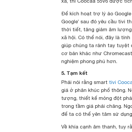
xa, thì Coocaa 55V6 được tích
Để kích hoạt trợ lý ảo Google
Google’ sau đó yêu cầu tivi t
thời tiết, tăng giảm âm lượng
xã hội. Có thể nói, đây là tín
giúp chúng ta rảnh tay tuyệt
cơ bản khác như Chromecast, 
nghiệm phong phú hơn.
5. Tạm kết
Phải nói rằng smart
tivi Cooc
giá ở phân khúc phổ thông. N
tượng, thiết kế mỏng đột phá
trong tầm giá phải chăng. Ngo
để ta có thể yên tâm sử dụng
Về khía cạnh âm thanh, tuy 