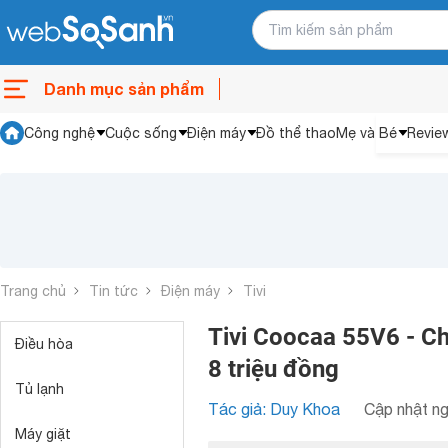
Danh mục sản phẩm
Công nghệ
Cuộc sống
Điện máy
Đồ thể thao
Mẹ và Bé
Revie
Trang chủ
Tin tức
Điện máy
Tivi
Tivi Coocaa 55V6 - Ch
Điều hòa
8 triệu đồng
Tủ lạnh
Tác giả: Duy Khoa
Cập nhật ng
Máy giặt