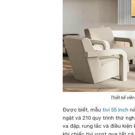
Thiết kế viền
Được biết, mẫu
tivi 55 inch
nà
ngặt và 210 quy trình thử ng
va đập, rung lắc và điều kiện
khi chiếc tivi vượt qua tất c