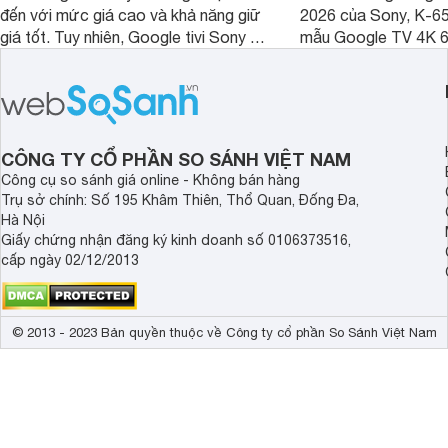
đến với mức giá cao và khả năng giữ
2026 của Sony, K-6
giá tốt. Tuy nhiên, Google tivi Sony 55
mẫu Google TV 4K 6
inch K-55S25VM2 lại là một trường
trang bị bộ xử lý XR
hợp đáng chú ý khi có mức giá dễ
tảng Google TV cùng
tiếp cận hơn dù mới ra mắt trong năm
nghệ hỗ trợ nâng cao
2025.
ảnh và âm thanh.
CÔNG TY CỔ PHẦN SO SÁNH VIỆT NAM
Công cụ so sánh giá online - Không bán hàng
Trụ sở chính: Số 195 Khâm Thiên, Thổ Quan, Đống Đa,
Hà Nội
Giấy chứng nhận đăng ký kinh doanh số 0106373516,
cấp ngày 02/12/2013
© 2013 - 2023 Bản quyền thuộc về Công ty cổ phần So Sánh Việt Nam