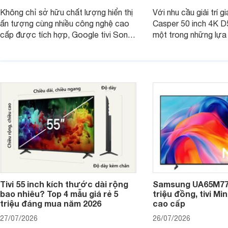
Không chỉ sở hữu chất lượng hiển thị
Với nhu cầu giải trí gi
ấn tượng cùng nhiều công nghệ cao
Casper 50 inch 4K 
cấp được tích hợp, Google tivi Sony
một trong những lựa
4K 65 inch K-65S20M2 hiện còn đang
trong phân khúc nhờ
được nhiều cửa hàng điện máy giảm
cùng mức giá đang đ
giá sâu.
thống bán lẻ điều ch
hấp dẫn.
Tivi 55 inch kích thước dài rộng
Samsung UA65M77H
bao nhiêu? Top 4 mẫu giá rẻ 5
triệu đồng, tivi Mi
triệu đáng mua năm 2026
cao cấp
27/07/2026
26/07/2026