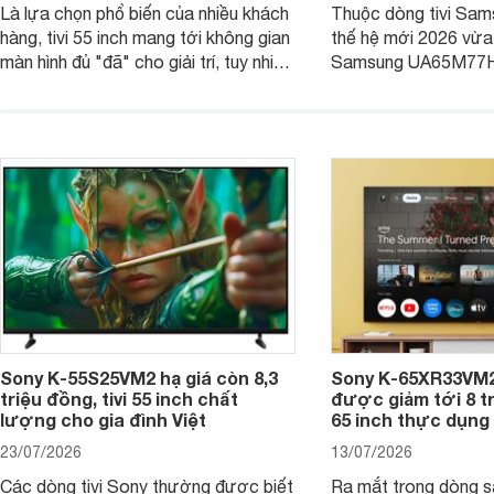
Là lựa chọn phổ biến của nhiều khách
Thuộc dòng tivi Sam
hàng, tivi 55 inch mang tới không gian
thế hệ mới 2026 vừa t
màn hình đủ "đã" cho giải trí, tuy nhiên
Samsung UA65M77HA 
việc lựa chọn cũng cần hợp với với
trang
không gian sử dụng. Vậy tivi 55 inch
kích thước dài rộng bao nhiêu cm và
dùng cho phòng bao nhiêu m2?
Sony K-55S25VM2 hạ giá còn 8,3
Sony K-65XR33VM2
triệu đồng, tivi 55 inch chất
được giảm tới 8 tr
lượng cho gia đình Việt
65 inch thực dụng
23/07/2026
13/07/2026
Các dòng tivi Sony thường được biết
Ra mắt trong dòng 