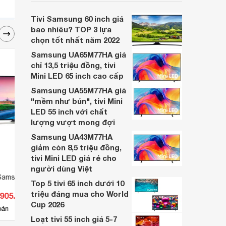
tính năng nổi bật được nhiều người tiêu
dùng lựa chọn và đánh giá cao trên thị
Tivi Samsung 60 inch giá
trường hiện nay.
bao nhiêu? TOP 3 lựa
chọn tốt nhất năm 2022
Samsung UA65M77HA giá
chỉ 13,5 triệu đồng, tivi
Mini LED 65 inch cao cấp
Samsung UA55M77HA giá
"mềm như bún", tivi Mini
LED 55 inch với chất
lượng vượt mong đợi
Samsung UA43M77HA
giảm còn 8,5 triệu đồng,
tivi Mini LED giá rẻ cho
người dùng Việt
Samsung 40 inch 4K
Smart Tivi QLED Samsung 55
Smart
Top 5 tivi 65 inch dưới 10
inch 4K QA55Q8C (QA-55Q8C)
75AU
triệu đáng mua cho World
.905.000 đ
Giá từ 14.179.000 đ
Giá 
Cup 2026
12
bán
Có
nơi bán
Có
Loạt tivi 55 inch giá 5-7