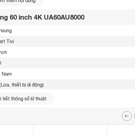
m thêm nội dung
ung 60 inch 4K UA60AU8000
sung 
rt Tivi 
inch
 
t Nam 
Loa, thiết bị di động) 
g LAN, Wifi 
 tiết thông số kĩ thuật
ổng 
ổng 
ổng Optical (Digital Audio), 1 cổng eARC (ARC) 