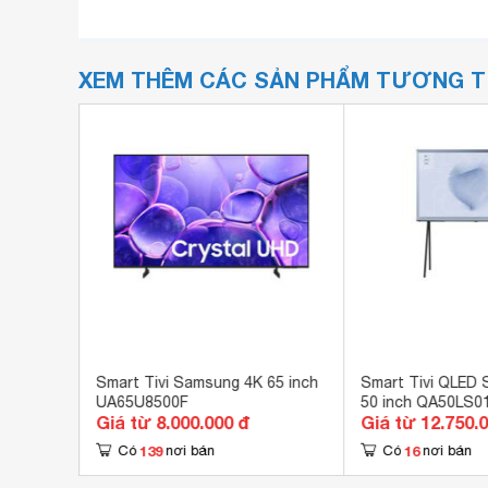
XEM THÊM CÁC SẢN PHẨM TƯƠNG 
ng 65
Smart Tivi Samsung 4K 65 inch
Smart Tivi QLED
UA65U8500F
50 inch QA50LS0
Giá từ 8.000.000 đ
Giá từ 12.750.
139
16
Có
nơi bán
Có
nơi bán