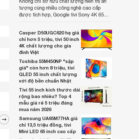
Không chỉ sở hữu chất lượng hiển thị ấn
tượng cùng nhiều công nghệ cao cấp
được tích hợp, Google tivi Sony 4K 65
inch K-65S20M2 hiện còn đang được
nhiều cửa hàng điện máy giảm giá sâu.
Casper D50UGC620 hạ giá
chỉ hơn 5 triệu, tivi 50 inch
4K chất lượng cho gia
đình Việt
Toshiba 55M450NP "sập
giá" còn hơn 8 triệu, tivi
QLED 55 inch chất lượng
với độ bền chuẩn Nhật
Tivi 55 inch kích thước dài
rộng bao nhiêu? Top 4
mẫu giá rẻ 5 triệu đáng
mua năm 2026
Samsung UA65M77HA giá
chỉ 13,5 triệu đồng, tivi
Mini LED 65 inch cao cấp