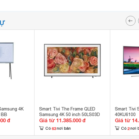
TỰ
 Samsung 4K
Smart Tivi The Frame QLED
Smart Tivi 
1BB
Samsung 4K 50 inch 50LS03D
40KU6100
000 đ
Giá từ 11.385.000 đ
Giá từ 14
63
2
Có
nơi bán
Có
nơi 