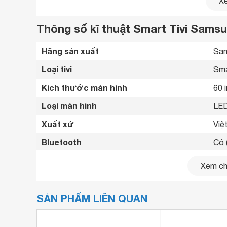
Xe
Thông số kĩ thuật Smart Tivi Sams
Hãng sản xuất
Sam
Loại tivi
Sma
Kích thước màn hình
60 
Loại màn hình
LED
Xuất xứ
Việ
Bluetooth
Có (
Kết nối internet
Cổn
Xem chi
Cổng HDMI
3 c
SẢN PHẨM LIÊN QUAN
USB
2 c
Cổng xuất âm thanh
1 c