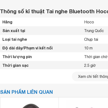
Thông số kĩ thuật Tai nghe Bluetooth Ho
Hãng
Hoco 
Sản xuất tại
Trung Quốc 
Loại tai nghe
Chụp tai 
Độ dài dây/Phạm vi kết nối
10 m
Thời lượng pin
Thời gian chờ
Thời gian sạc
2.5 giờ
Cổng sạc
USB Type-C 
Xem chi tiết thông
Tần số
20Hz-20kHz 
SẢN PHẨM LIÊN QUAN
Tương thích
Android, iOS,
Kết nối cùng lúc
1 thiết bị 