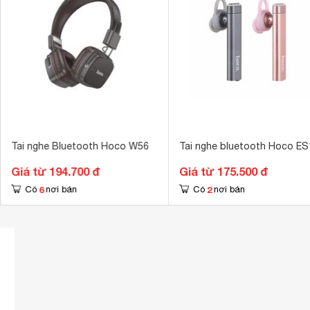
Công nghệ kết nối
Bluetooth 5.3
Điều khiển
Phím nhấn 
Phím điều khiển
Nghe/nhận cu
Tai nghe Bluetooth Hoco W56
Tai nghe bluetooth Hoco ES
Giá từ 194.700 đ
Giá từ 175.500 đ
6
2
Có
nơi bán
Có
nơi bán