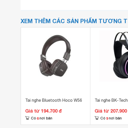
XEM THÊM CÁC SẢN PHẨM TƯƠNG 
0D
Tai nghe Bluetooth Hoco W56
Tai nghe BK-Tec
Giá từ 194.700 đ
Giá từ 207.900
6
9
Có
nơi bán
Có
nơi bán