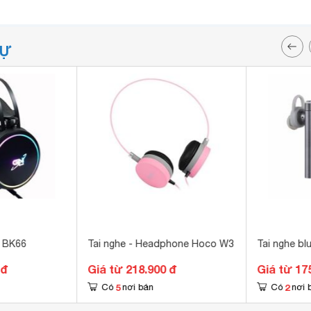
TỰ
h BK66
Tai nghe - Headphone Hoco W3
Tai nghe b
 đ
Giá từ 218.900 đ
Giá từ 17
5
2
Có
nơi bán
Có
nơi 