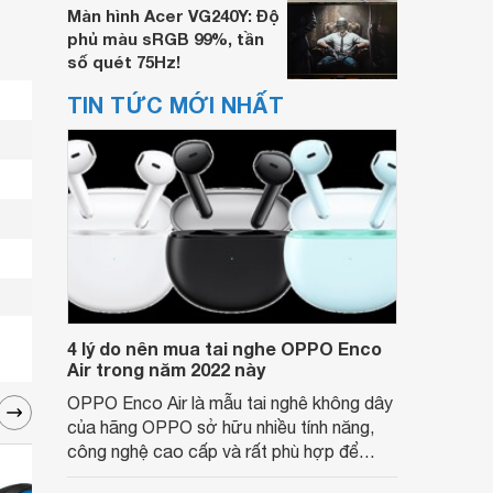
Màn hình Acer VG240Y: Độ
phủ màu sRGB 99%, tần
số quét 75Hz!
TIN TỨC MỚI NHẤT
4 lý do nên mua tai nghe OPPO Enco
Air trong năm 2022 này
OPPO Enco Air là mẫu tai nghê không dây
của hãng OPPO sở hữu nhiều tính năng,
công nghệ cao cấp và rất phù hợp để
nghe nhạc, xem phim hoặc chơi game.