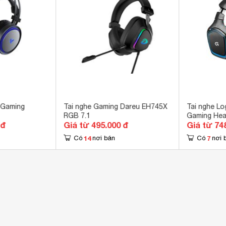
i Gaming
Tai nghe Gaming Dareu EH745X
Tai nghe Lo
RGB 7.1
Gaming He
 đ
Giá từ 495.000 đ
Giá từ 74
14
7
Có
nơi bán
Có
nơi 