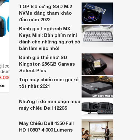
Thiết bị được thiết kế phù hợp với mọi đối
TOP 8 ổ cứng SSD M.2
tượng khác nhau. Bạn có thể tham khảo
NVMe đáng tham khảo
và chọn mua thiết bị này từ bây giờ.
đầu năm 2022
Đánh giá Logitech MX
Keys Mini: Bàn phím mini
dành cho những người có
bàn làm việc nhỏ!
Đánh giá thẻ nhớ SD
Kingston 256GB Canvas
gitech G430 7.1
Tai nghe Somic G936N Gaming
Tai n
Select Plus
adset
Headset 7.1
RGB 
8.000 đ
Giá từ 863.500 đ
Giá 
Top máy chiếu mini giá rẻ
11
bán
tốt nhất 2021
Có
nơi bán
Có
Những lí do nên chọn mua
máy chiếu Dell 1220S
Máy Chiếu Dell 4350 Full
HD 1080P 4 000 Lumens