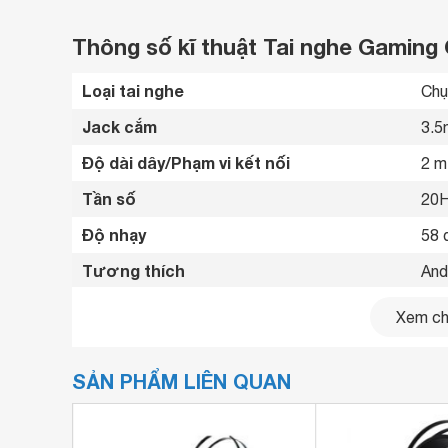
Thông số kĩ thuật Tai nghe Gaming 
Loại tai nghe
Chụ
Jack cắm
3.5
Độ dài dây/Phạm vi kết nối
2 m
Tần số
20H
Độ nhạy
58 
Tương thích
And
Tiện ích
Có 
Xem chi
Kết nối cùng lúc
1 th
SẢN PHẨM LIÊN QUAN