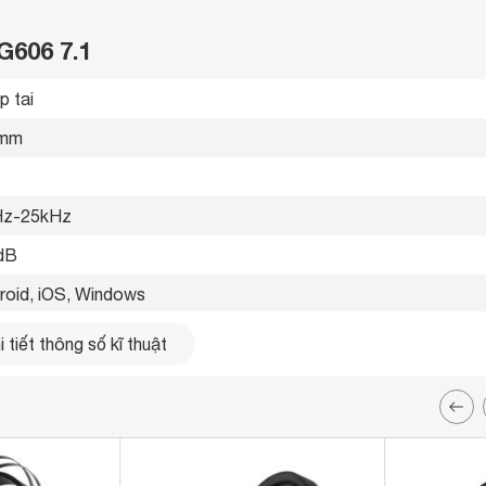
G606 7.1
p tai 
mm 
z-25kHz 
dB
roid, iOS, Windows 
mic thoại 
 tiết thông số kĩ thuật
iết bị 