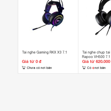
 H2029U
Tai nghe Gaming RKX X3 7.1
Tai nghe chụp ta
Rapoo VH500 7.1
Giá từ 0 đ
Giá từ 620.000
4
Chưa có nơi bán
Có
nơi bán