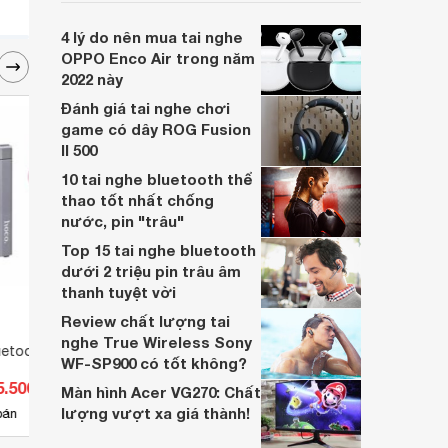
viết dưới đây để lựa chọn cho mình sản
phẩm ưng ý và có những trải nghiệm game
4 lý do nên mua tai nghe
tuyệt vời nhất nhé!
OPPO Enco Air trong năm
2022 này
Đánh giá tai nghe chơi
game có dây ROG Fusion
II 500
10 tai nghe bluetooth thể
thao tốt nhất chống
nước, pin "trâu"
Top 15 tai nghe bluetooth
dưới 2 triệu pin trâu âm
thanh tuyệt vời
Review chất lượng tai
nghe True Wireless Sony
luetooth Hoco ES14
Tai nghe Ovann X6
Tai n
WF-SP900 có tốt không?
5.500 đ
Giá từ 203.500 đ
Giá 
Màn hình Acer VG270: Chất
lượng vượt xa giá thành!
11
bán
Có
nơi bán
Có