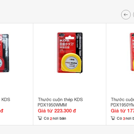
p KDS
Thước cuộn thép KDS
Thước cuộ
PDX1950WMM
PDX1950Y
 đ
Giá từ 223.300 đ
Giá từ 17
2
3
Có
nơi bán
Có
nơi 