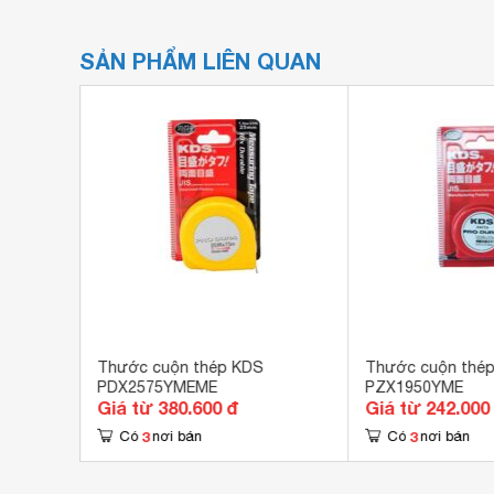
SẢN PHẨM LIÊN QUAN
 CC16-
Thước cuộn thép KDS
Thước cuộn thé
PDX2575YMEME
PZX1950YME
Giá từ 380.600 đ
Giá từ 242.000
3
3
Có
nơi bán
Có
nơi bán