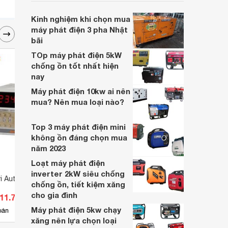
nhu cầu kinh doanh của các gia đình hay
các công ty.
Kinh nghiệm khi chọn mua
máy phát điện 3 pha Nhật
bãi
TOp máy phát điện 5kW
chống ồn tốt nhất hiện
nay
Máy phát điện 10kw ai nên
mua? Nên mua loại nào?
Top 3 máy phát điện mini
không ồn đáng chọn mua
năm 2023
Loạt máy phát điện
inverter 2kW siêu chống
i Autonics FS4E-
Panme cơ khí đầu nhỏ Mitutoyo
Thiết
chống ồn, tiết kiệm xăng
111-115
MT-4
cho gia đình
111.700 đ
Giá từ 1.078.000 đ
Giá 
Máy phát điện 5kw chạy
21
bán
Có
nơi bán
Có
xăng nên lựa chọn loại