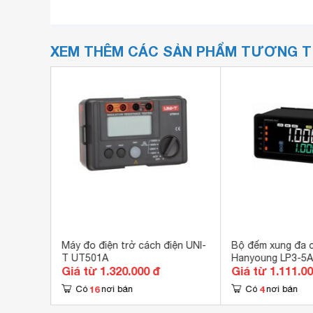
XEM THÊM CÁC SẢN PHẨM TƯƠNG 
nsor
Máy đo điện trở cách điện UNI-
Bộ đếm xung đa 
T UT501A
Hanyoung LP3-5
Giá từ 1.320.000 đ
Giá từ 1.111.0
16
4
Có
nơi bán
Có
nơi bán