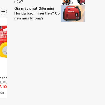
nào?
Giá máy phát điện mini
Honda bao nhiêu tiền? Có
nên mua không?
n thép KDS
Thước cuộn thép KDS S-
Thướ
MEME
1320MEN
1320
7.100 đ
Giá từ 123.200 đ
Giá 
2
bán
Có
nơi bán
Có