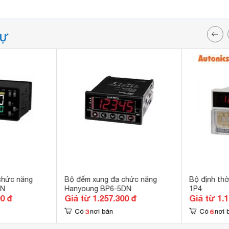
TỰ
chức năng
Bộ đếm xung đa chức năng
Bộ định thờ
AN
Hanyoung BP6-5DN
1P4
00 đ
Giá từ 1.257.300 đ
Giá từ 1.
3
6
Có
nơi bán
Có
nơi 