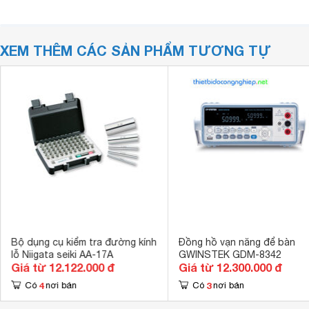
XEM THÊM CÁC SẢN PHẨM TƯƠNG TỰ
Bộ dụng cụ kiểm tra đường kính
Đồng hồ vạn năng để bàn
lỗ Niigata seiki AA-17A
GWINSTEK GDM-8342
Giá từ 12.122.000 đ
Giá từ 12.300.000 đ
4
3
Có
nơi bán
Có
nơi bán