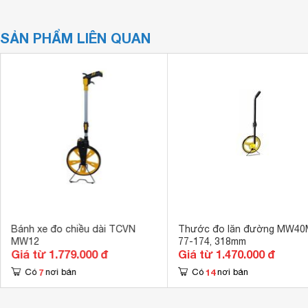
SẢN PHẨM LIÊN QUAN
Bánh xe đo chiều dài TCVN
Thước đo lăn đường MW40
MW12
77-174, 318mm
Giá từ 1.779.000 đ
Giá từ 1.470.000 đ
7
14
Có
nơi bán
Có
nơi bán