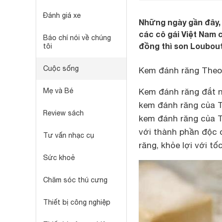
Đánh giá xe
Những ngày gần đây, 
các cô gái Việt Nam c
Báo chí nói về chúng
đồng thì son Loubout
tôi
Cuộc sống
Kem đánh răng Theode
Mẹ và Bé
Kem đánh răng đắt n
kem đánh răng của T
Review sách
kem đánh răng của 
với thành phần độc 
Tư vấn nhạc cụ
răng, khỏe lợi với t
Sức khoẻ
Chăm sóc thú cưng
Thiết bị công nghiệp