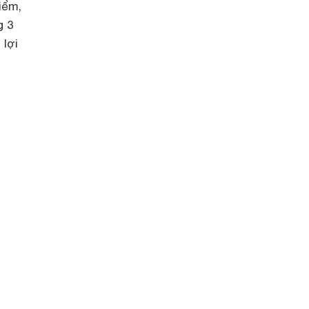
iểm,
g 3
 lợi