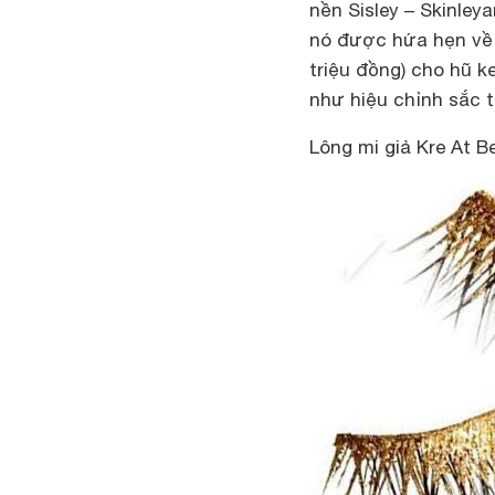
nền
Sisley – Skinleya
nó được hứa hẹn về 
triệu đồng) cho hũ k
như hiệu chỉnh sắc t
Lông mi giả Kre At B