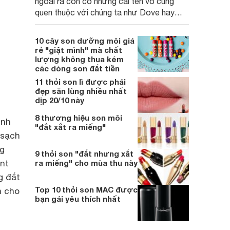
ngoài ra còn có những cái tên vô cùng
quen thuộc với chúng ta như Dove hay
Biore.
10 cây son dưỡng môi giá
rẻ "giật mình" mà chất
lượng không thua kém
các dòng son đắt tiền
11 thỏi son lì được phái
đẹp săn lùng nhiều nhất
dịp 20/10 này
8 thương hiệu son môi
inh
"đắt xắt ra miếng"
 sạch
ng
9 thỏi son "đắt nhưng xắt
ent
ra miếng" cho mùa thu này
g đắt
Top 10 thỏi son MAC được
n cho
bạn gái yêu thích nhất