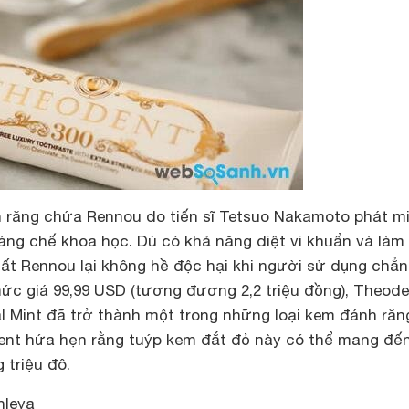
 răng chứa Rennou do tiến sĩ Tetsuo Nakamoto phát m
ng chế khoa học. Dù có khả năng diệt vi khuẩn và làm
ất Rennou lại không hề độc hại khi người sử dụng chẳ
mức giá 99,99 USD (tương đương 2,2 triệu đồng), Theod
l Mint đã trở thành một trong những loại kem đánh răn
dent hứa hẹn rằng tuýp kem đắt đỏ này có thể mang đế
 triệu đô.
nleya