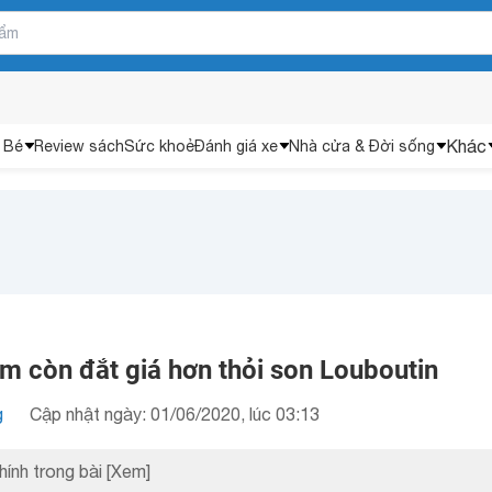
Khác
 Bé
Review sách
Sức khoẻ
Đánh giá xe
Nhà cửa & Đời sống
 còn đắt giá hơn thỏi son Louboutin
g
Cập nhật ngày: 01/06/2020, lúc 03:13
hính trong bài
[Xem]