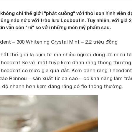
không chỉ thế giới "phát cuồng" với thỏi son hình viên 
ũng náo nức với trào lưu Louboutin. Tuy nhiên, với giá 2
in vẫn còn "rẻ" so với những món mỹ phẩm sau.
nt – 300 Whitening Crystal Mint – 2.2 triệu đồng
hất thế giới là cụm từ mà nhiều người dùng để miêu tả
heodent.So với một tuýp kem đánh răng thông thường 
Theodent có mức giá quá đắt. Kem đánh răng Theodent
đáo Rennou – sản xuất từ ca cao – có khả năng làm trắ
ốc độ nhanh hơn kem đáng răng có flo thông thường.