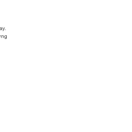
ay.
ờng