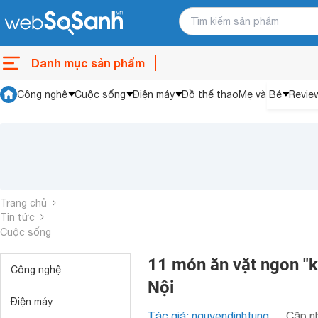
Danh mục sản phẩm
Công nghệ
Cuộc sống
Điện máy
Đồ thể thao
Mẹ và Bé
Revie
Trang chủ
Tin tức
Cuộc sống
11 món ăn vặt ngon "
Công nghệ
Nội
Điện máy
Tác giả: nguyendinhtung
Cập nh