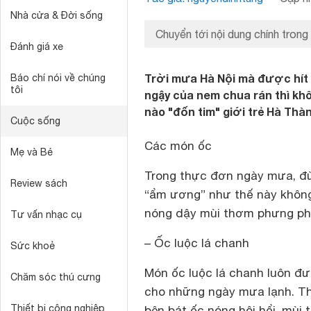
Nhà cửa & Đời sống
Chuyển tới nội dung chính trong
Đánh giá xe
Trời mưa Hà Nội mà được hít 
Báo chí nói về chúng
tôi
ngậy của nem chua rán thì kh
nào "đốn tim" giới trẻ Hà Th
Cuộc sống
Các món ốc
Mẹ và Bé
Trong thực đơn ngày mưa, đừ
Review sách
“ẩm ương” như thế này không
nóng dậy mùi thơm phưng ph
Tư vấn nhạc cụ
– Ốc luộc lá chanh
Sức khoẻ
Món ốc luộc lá chanh luôn đư
Chăm sóc thú cưng
cho những ngày mưa lạnh. T
Thiết bị công nghiệp
bên bát ốc nóng hôi hổi, mùi