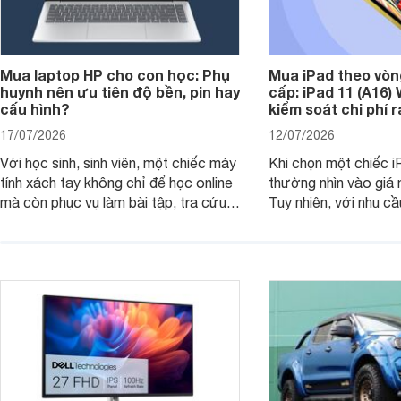
Mua laptop HP cho con học: Phụ
Mua iPad theo vòn
huynh nên ưu tiên độ bền, pin hay
cấp: iPad 11 (A16)
cấu hình?
kiểm soát chi phí 
17/07/2026
12/07/2026
Với học sinh, sinh viên, một chiếc máy
Khi chọn một chiếc i
tính xách tay không chỉ để học online
thường nhìn vào giá 
mà còn phục vụ làm bài tập, tra cứu,
Tuy nhiên, với nhu cầ
thuyết trình và giải trí nhẹ. Khi chọn
việc nhẹ và giải trí t
laptop HP cho con, phụ huynh nên
quan trọng hơn là tổn
nhìn theo nhu cầu sử dụng nhiều năm
mua bản nào, có cần
thay vì chỉ so sánh cấu hình trên giấy.
không, dùng được ba
nên nâng cấp.