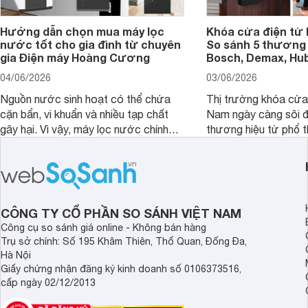
Hướng dẫn chọn mua máy lọc
Khóa cửa điện tử 
nước tốt cho gia đình từ chuyên
So sánh 5 thương 
gia Điện máy Hoàng Cương
Bosch, Demax, Hub
04/06/2026
03/06/2026
Nguồn nước sinh hoạt có thể chứa
Thị trường khóa cửa 
cặn bẩn, vi khuẩn và nhiều tạp chất
Nam ngày càng sôi đ
gây hại. Vì vậy, máy lọc nước chính
thương hiệu từ phổ 
hãng là giải pháp hiệu quả giúp bảo vệ
cấp. Nếu bạn đang b
sức khỏe và đảm bảo nguồn nước
cửa điện tử hãng nào 
sạch cho cả gia đình.
sẽ so sánh 5 thương
tâm nhiều hiện nay: 
Demax, Hubert và Gi
CÔNG TY CỔ PHẦN SO SÁNH VIỆT NAM
Công cụ so sánh giá online - Không bán hàng
Trụ sở chính: Số 195 Khâm Thiên, Thổ Quan, Đống Đa,
Hà Nội
Giấy chứng nhận đăng ký kinh doanh số 0106373516,
cấp ngày 02/12/2013