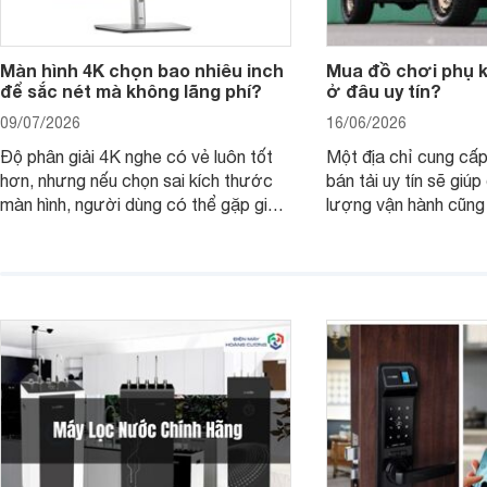
Màn hình 4K chọn bao nhiêu inch
Mua đồ chơi phụ ki
để sắc nét mà không lãng phí?
ở đâu uy tín?
09/07/2026
16/06/2026
Độ phân giải 4K nghe có vẻ luôn tốt
Một địa chỉ cung cấp
hơn, nhưng nếu chọn sai kích thước
bán tải uy tín sẽ giú
màn hình, người dùng có thể gặp giao
lượng vận hành cũng
diện quá nhỏ, phải phóng to nhiều
của chủ xe khi lên đ
hoặc không tận dụng hết không gian
hai" của mình.
hiển thị. Vậy màn hình 4K nên chọn
bao nhiêu inch là hợp lý?