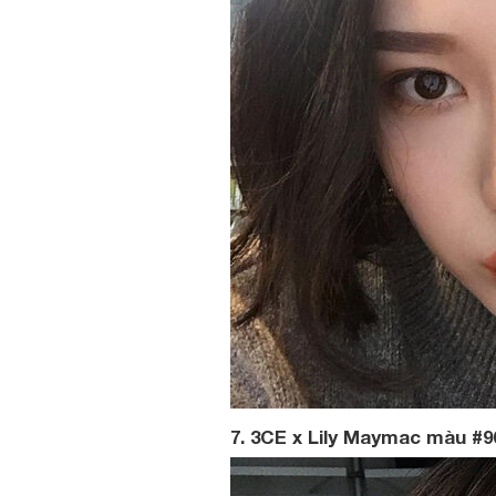
7. 3CE x Lily Maymac màu #