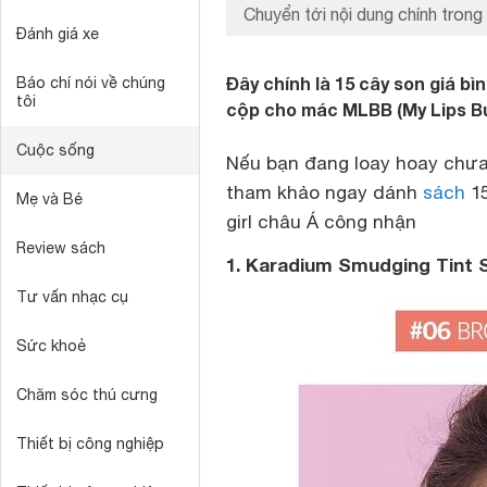
Chuyển tới nội dung chính trong 
Đánh giá xe
Đây chính là 15 cây son giá b
Báo chí nói về chúng
tôi
cộp cho mác MLBB (My Lips Bu
Cuộc sống
Nếu bạn đang loay hoay chưa
tham khảo ngay dánh
sách
15
Mẹ và Bé
girl châu Á công nhận
Review sách
1. Karadium Smudging Tint 
Tư vấn nhạc cụ
Sức khoẻ
Chăm sóc thú cưng
Thiết bị công nghiệp