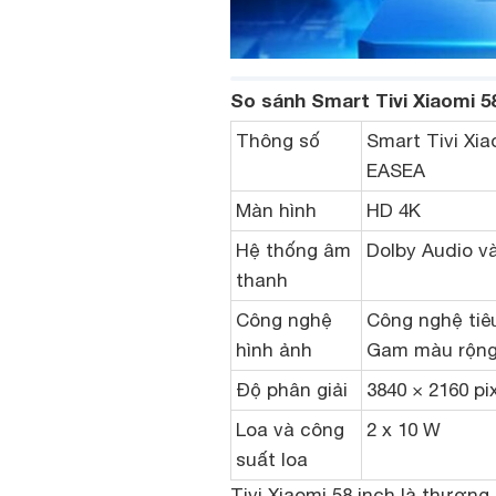
So sánh Smart Tivi Xiaomi 5
Thông số
Smart Tivi Xia
EASEA
Màn hình
HD 4K
Hệ thống âm
Dolby Audio 
thanh
Công nghệ
Công nghệ tiê
hình ảnh
Gam màu rộng
Độ phân giải
3840 × 2160 pi
Loa và công
2 x 10 W
suất loa
Tivi Xiaomi 58 inch là thương