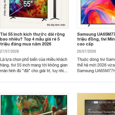
Tivi 55 inch kích thước dài rộng
Samsung UA65M77H
bao nhiêu? Top 4 mẫu giá rẻ 5
triệu đồng, tivi Mi
triệu đáng mua năm 2026
cao cấp
27/07/2026
26/07/2026
Là lựa chọn phổ biến của nhiều khách
Thuộc dòng tivi Sam
hàng, tivi 55 inch mang tới không gian
thế hệ mới 2026 vừa t
màn hình đủ "đã" cho giải trí, tuy nhiên
Samsung UA65M77HA 
việc lựa chọn cũng cần hợp với với
trang
không gian sử dụng. Vậy tivi 55 inch
kích thước dài rộng bao nhiêu cm và
dùng cho phòng bao nhiêu m2?