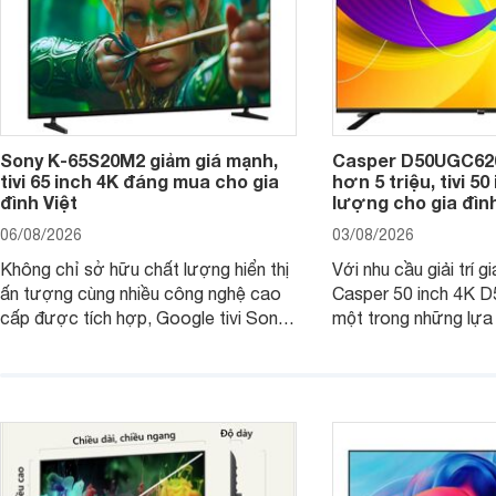
Sony K-65S20M2 giảm giá mạnh,
Casper D50UGC620 
tivi 65 inch 4K đáng mua cho gia
hơn 5 triệu, tivi 5
đình Việt
lượng cho gia đình
06/08/2026
03/08/2026
Không chỉ sở hữu chất lượng hiển thị
Với nhu cầu giải trí gi
ấn tượng cùng nhiều công nghệ cao
Casper 50 inch 4K 
cấp được tích hợp, Google tivi Sony
một trong những lựa
4K 65 inch K-65S20M2 hiện còn đang
trong phân khúc nhờ
được nhiều cửa hàng điện máy giảm
cùng mức giá đang đ
giá sâu.
thống bán lẻ điều ch
hấp dẫn.