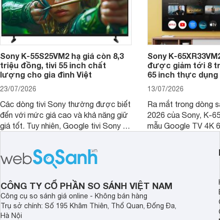
Sony K-55S25VM2 hạ giá còn 8,3
Sony K-65XR33VM2
triệu đồng, tivi 55 inch chất
được giảm tới 8 tr
lượng cho gia đình Việt
65 inch thực dụng
23/07/2026
13/07/2026
Các dòng tivi Sony thường được biết
Ra mắt trong dòng 
đến với mức giá cao và khả năng giữ
2026 của Sony, K-6
giá tốt. Tuy nhiên, Google tivi Sony 55
mẫu Google TV 4K 6
inch K-55S25VM2 lại là một trường
trang bị bộ xử lý XR
hợp đáng chú ý khi có mức giá dễ
tảng Google TV cùng
tiếp cận hơn dù mới ra mắt trong năm
nghệ hỗ trợ nâng cao
2025.
ảnh và âm thanh.
CÔNG TY CỔ PHẦN SO SÁNH VIỆT NAM
Công cụ so sánh giá online - Không bán hàng
Trụ sở chính: Số 195 Khâm Thiên, Thổ Quan, Đống Đa,
Hà Nội