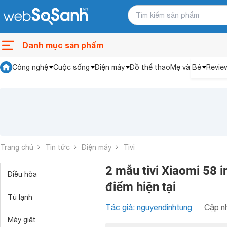
Danh mục sản phẩm
Công nghệ
Cuộc sống
Điện máy
Đồ thể thao
Mẹ và Bé
Revie
Trang chủ
Tin tức
Điện máy
Tivi
2 mẫu tivi Xiaomi 58 
Điều hòa
điểm hiện tại
Tủ lạnh
Tác giả: nguyendinhtung
Cập nh
Máy giặt