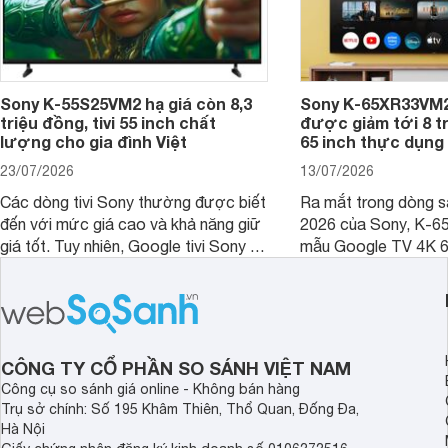
Sony K-55S25VM2 hạ giá còn 8,3
Sony K-65XR33VM2
triệu đồng, tivi 55 inch chất
được giảm tới 8 tr
lượng cho gia đình Việt
65 inch thực dụng
23/07/2026
13/07/2026
Các dòng tivi Sony thường được biết
Ra mắt trong dòng 
đến với mức giá cao và khả năng giữ
2026 của Sony, K-6
giá tốt. Tuy nhiên, Google tivi Sony 55
mẫu Google TV 4K 6
inch K-55S25VM2 lại là một trường
trang bị bộ xử lý XR
hợp đáng chú ý khi có mức giá dễ
tảng Google TV cùng
tiếp cận hơn dù mới ra mắt trong năm
nghệ hỗ trợ nâng cao
2025.
ảnh và âm thanh.
CÔNG TY CỔ PHẦN SO SÁNH VIỆT NAM
Công cụ so sánh giá online - Không bán hàng
Trụ sở chính: Số 195 Khâm Thiên, Thổ Quan, Đống Đa,
Hà Nội