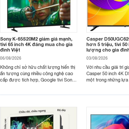
Sony K-65S20M2 giảm giá mạnh,
Casper D50UGC620 
tivi 65 inch 4K đáng mua cho gia
hơn 5 triệu, tivi 5
đình Việt
lượng cho gia đình
06/08/2026
03/08/2026
Không chỉ sở hữu chất lượng hiển thị
Với nhu cầu giải trí gi
ấn tượng cùng nhiều công nghệ cao
Casper 50 inch 4K 
cấp được tích hợp, Google tivi Sony
một trong những lựa
4K 65 inch K-65S20M2 hiện còn đang
trong phân khúc nhờ
được nhiều cửa hàng điện máy giảm
cùng mức giá đang đ
giá sâu.
thống bán lẻ điều ch
hấp dẫn.