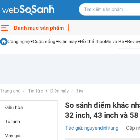
Danh mục sản phẩm
Công nghệ
Cuộc sống
Điện máy
Đồ thể thao
Mẹ và Bé
Revie
Trang chủ
Tin tức
Điện máy
Tivi
So sánh điểm khác nha
Điều hòa
32 inch, 43 inch và 58
Tủ lạnh
Tác giả: nguyendinhtung
Cập nh
Máy giặt