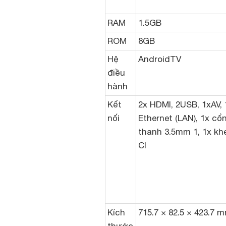
RAM
1.5GB
ROM
8GB
Hệ
AndroidTV
điều
hành
Kết
2x HDMI, 2USB, 1xAV, 
nối
Ethernet (LAN), 1x c
thanh 3.5mm
1, 1x k
CI
Kích
715.7 × 82.5 × 423.7 