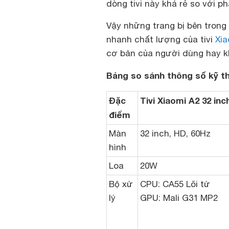
dòng tivi này khá rẻ so với p
Vậy những trang bị bên trong
nhanh chất lượng của tivi
Xia
cơ bản của người dùng hay 
Bảng so sánh thông số kỹ th
Đặc
Tivi Xiaomi A2 32 inc
điểm
Màn
32 inch, HD, 60Hz
hình
Loa
20W
Bộ xử
CPU: CA55 Lõi tứ
lý
GPU: Mali G31 MP2