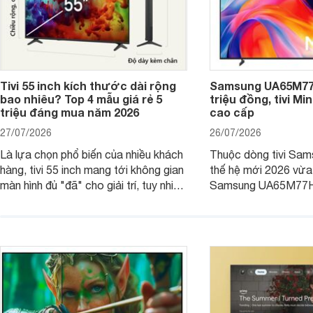
Tivi 55 inch kích thước dài rộng
Samsung UA65M77H
bao nhiêu? Top 4 mẫu giá rẻ 5
triệu đồng, tivi Mi
triệu đáng mua năm 2026
cao cấp
27/07/2026
26/07/2026
Là lựa chọn phổ biến của nhiều khách
Thuộc dòng tivi Sam
hàng, tivi 55 inch mang tới không gian
thế hệ mới 2026 vừa t
màn hình đủ "đã" cho giải trí, tuy nhiên
Samsung UA65M77HA 
việc lựa chọn cũng cần hợp với với
trang
không gian sử dụng. Vậy tivi 55 inch
kích thước dài rộng bao nhiêu cm và
dùng cho phòng bao nhiêu m2?