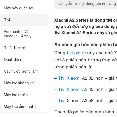
Chuyển tới nội dung chính trong 
Máy sấy quần áo
Xiaomi A2 Series là dòng tivi c
Tivi
hợp với đối tượng tiêu dùng 
Âm thanh - Dàn
tivi Xiaomi A2 Series này và g
karaoke - Amply
So sánh giá bán các phiên bản
Thiết bị sưởi
Dòng
tivi giá rẻ
này của nhà Xi
với 3 phiên bản tương ứng vớ
Quạt điện
từng phiên bản là:
Cây nước nóng lạnh
–
Tivi Xiaomi
A2 32 inch – giá
Máy lọc không khí
–
Tivi Xiaomi A2
43 inch – giá
Máy lọc nước
–
Tivi
Xiaomi A2 58 inch – giá
Máy tạo ẩm - hút ẩm
Theo đó phiên bản màn hình l