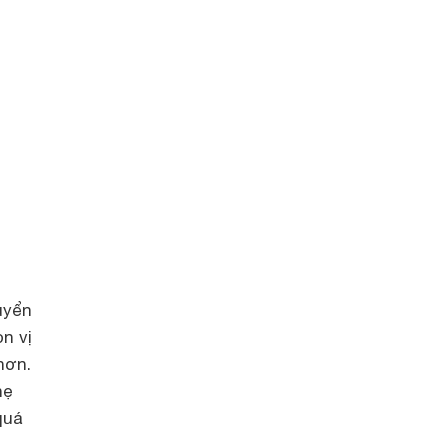
uyển
n vị
hơn.
hẹ
quá