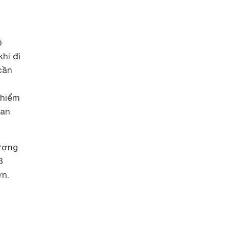
ề
hi đi
cần
 hiểm
 an
tượng
3
ơn.