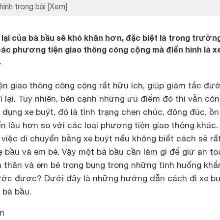
hính trong bài
[Xem]
i lại của bà bầu sẽ khó khăn hơn, đặc biệt là trong trườ
các phương tiện giao thông công cộng mà điển hình là x
.
ện giao thông công cộng rất hữu ích, giúp giảm tắc đư
đi lại. Tuy nhiên, bên cạnh những ưu điểm đó thì vẫn còn
 dụng xe buýt, đó là tình trạng chen chúc, đông đúc, ồn
ển lâu hơn so với các loại phương tiện giao thông khác
, việc di chuyển bằng xe buýt nếu không biết cách sẽ rấ
 bầu và em bé. Vậy một bà bầu cần làm gì để giữ an to
n thân và em bé trong bụng trong những tình huống khẩ
ước được? Dưới đây là những hướng dẫn cách đi xe bu
 bà bầu.
ểm