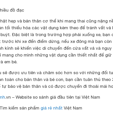
hiều đồ đạc
chật hẹp và bản thân cơ thể khi mang thai cũng nặng n
ần tối thiểu hóa các vật dụng kèm theo để tránh vất vả k
 buýt. Đặc biệt là trong trường hợp phải xuống xe, bạn 
t trước khi xe đến điểm dừng, nếu xe đông mà bạn còn
h kỉnh sẽ khiến việc di chuyển đến cửa vất vả và nguy
hỉ mang cho mình những vật dụng cần thiết nhất để giữ
và em bé.
bầu sẽ được ưu tiên và chăm sóc hơn so với những đối 
n toàn cho bản thân và bé con, bạn cần tuân thủ theo 
 tự bảo vệ bản thân và có được chuyến đi thoải mái h
nh
.vn – Website so sánh giá đầu tiên tại Việt Nam
Tìm kiếm sản phẩm
giá rẻ nhất
Việt Nam