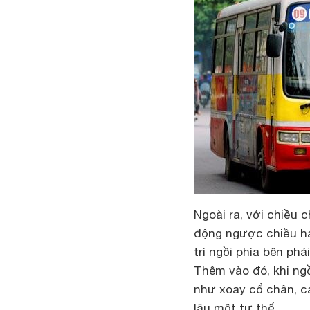
Ngoài ra, với chiều
động ngược chiều hay
trí ngồi phía bên ph
Thêm vào đó, khi ngồ
như xoay cổ chân, c
lâu một tư thế.