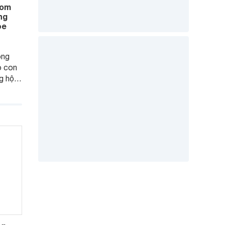
Mom
ng
ỏe
òng
o con
g hộp
ông
ất,
a mẹ)
ẹ khỏe