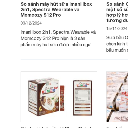
So sánh máy hút sữa Imani Ibox
So sánh 
2in1, Spectra Wearable và
một số sữ
Momcozy S12 Pro
hợp lý h
tương đ
03/12/2024
15/11/2024
Imani Ibox 2in1, Spectra Wearable và
Sữa bầu O
Momcozy S12 Pro hiện là 3 sản
chọn kinh 
phẩm máy hút sữa được nhiều người
bầu muốn 
tiêu dùng ưa chuộng và phân vân nhất
lượng, đủ 
khi mua. Nếu mẹ cũng đang băn
chăng. Tuy
khoăn vấn đề nên mua sản phẩm nào
bầu khác t
để sử dụng trong hành trình sắp tới thì
trong bài v
nên đọc bài so sánh chi tiết sau: