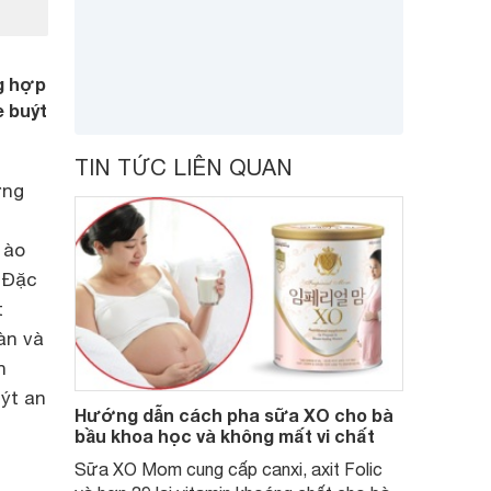
ng hợp
e buýt
TIN TỨC LIÊN QUAN
ờng
 ào
. Đặc
t
àn và
n
ýt an
Hướng dẫn cách pha sữa XO cho bà
bầu khoa học và không mất vi chất
Sữa XO Mom cung cấp canxi, axit Folic