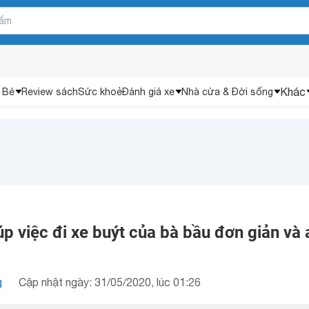
Khác
 Bé
Review sách
Sức khoẻ
Đánh giá xe
Nhà cửa & Đời sống
p việc đi xe buýt của bà bầu đơn giản và 
g
Cập nhật ngày: 31/05/2020, lúc 01:26