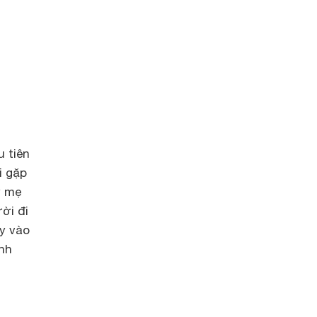
u tiên
i gặp
y mẹ
ời đi
ay vào
nh