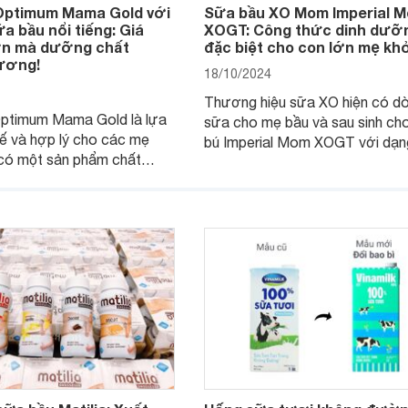
Optimum Mama Gold với
Sữa bầu XO Mom Imperial 
a bầu nổi tiếng: Giá
XOGT: Công thức dinh dưỡ
ơn mà dưỡng chất
đặc biệt cho con lớn mẹ kh
ương!
18/10/2024
Thương hiệu sữa XO hiện có d
ptimum Mama Gold là lựa
sữa cho mẹ bầu và sau sinh ch
tế và hợp lý cho các mẹ
bú Imperial Mom XOGT với dạn
có một sản phẩm chất
2 dung tích 400 gr và 800 gr, c
dinh dưỡng mà giá cả phải
thức đặc biệt với 39 khoáng ch
 nhiên so với các dòng sữa
lactoferrin (protein có trong sữ
hì thế nào, cùng tìm hiểu
giúp thai nhi phát triển tốt và m
iết dưới đây.
mạnh.