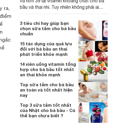
và hơn 39 lại vitamin khoáng chất cho bà
bầu và thai nhi. Tuy nhiên không phải ai
 ra,
cũng biết cách pha sữa XO cho bà bầu
 điểm
chuẩn khoa học và không làm mất đi vi
3 tiêu chí hay giúp bạn
hế
chất trong sữa. Cùng đọc bài viết dưới
chọn sữa tắm cho bà bầu
ểm
đây để nắm bắt rõ hơn về cách pha sữa
chuẩn
XO Mom đúng chuẩn.
 ngắc
15 tác dụng của quả lựu
hể
đối với bà bầu an thai
phát triển khỏe mạnh
14 viên uống vitamin tổng
hợp cho bà bầu tốt nhất
an thai khỏe mạnh
Top sữa tắm cho bà bầu
an toàn và tốt nhất hiện
nay
Top 3 sữa tắm tốt nhất
của Nhật cho bà bầu - Có
thể bạn chưa biết ?