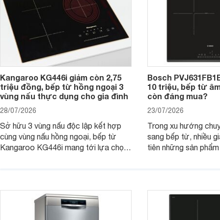
nhiều người tiêu dùng.
Kangaroo KG446i giảm còn 2,75
Bosch PVJ631FB1E
triệu đồng, bếp từ hồng ngoại 3
10 triệu, bếp từ â
vùng nấu thực dụng cho gia đình
còn đáng mua?
28/07/2026
23/07/2026
Sở hữu 3 vùng nấu độc lập kết hợp
Trong xu hướng chuy
cùng vùng nấu hồng ngoại, bếp từ
sang bếp từ, nhiều gi
Kangaroo KG446i mang tới lựa chọn
tiên những sản phẩm 
đáng cân nhắc cho nhu cầu nấu
nướng cao, độ bền t
nướng tại gia đình. Hiện sản phẩm
thương hiệu uy tín. 
cũng đang được giảm giá khá sâu tại
PVJ631FB1E là một 
nhiều cửa hàng, đại lý.
mẫu bếp đáp ứng tốt 