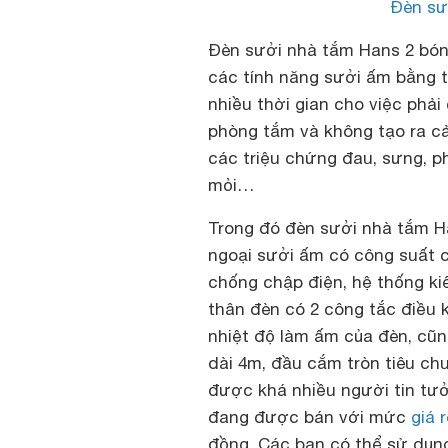
Đèn sư
Đèn sưởi nhà tắm Hans 2 bón
các tính năng sưởi ấm bằng t
nhiều thời gian cho việc phả
phòng tắm và không tạo ra cả
các triệu chứng đau, sưng, p
mỏi…
Trong đó đèn sưởi nhà tắm H
ngoại sưởi ấm có công suất c
chống chập điện, hệ thống ki
thân đèn có 2 công tắc điều k
nhiệt độ làm ấm của đèn, cũn
dài 4m, đầu cắm tròn tiêu ch
được khá nhiều người tin tưở
đang được bán với mức
giá 
đồng. Các bạn có thể sử dụn