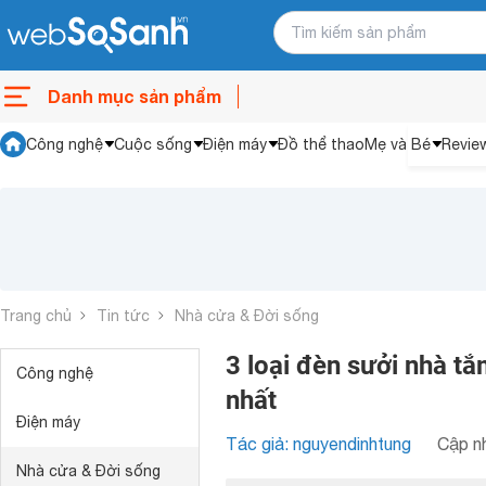
Danh mục sản phẩm
Công nghệ
Cuộc sống
Điện máy
Đồ thể thao
Mẹ và Bé
Revie
Trang chủ
Tin tức
Nhà cửa & Đời sống
3 loại đèn sưởi nhà t
Công nghệ
nhất
Điện máy
Tác giả: nguyendinhtung
Cập nh
Nhà cửa & Đời sống