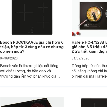
Bosch PUC61KAA5E giá chỉ hơn 6
Hafele HC-I7323B 5
triệu, bếp từ 3 vùng nấu rẻ nhưng
giá còn 6,5 triệu 
có nên mua?
Đức tiết kiệm điện
04/08/2026
31/07/2026
Bosch vốn là thương hiệu nổi tiếng
Dòng bếp từ của th
với chất lượng, độ bền cao và
nổi tiếng không chỉ hộ
thường gắn liền với phân khúc giá
bị hiện đại mà Hafe
cao. Tuy nhiên, trên thị trường hiện
536.61.886 còn đan
nay, mẫu bếp từ Bosch 3 vùng nấu
hàng, siêu thị điện m
PUC61KAA5E lại đang được nhiều
đưa tới lựa chọn ch
đơn vị phân phối với mức giá khá dễ
gia đình.
tiếp cận, thu hút sự quan tâm của