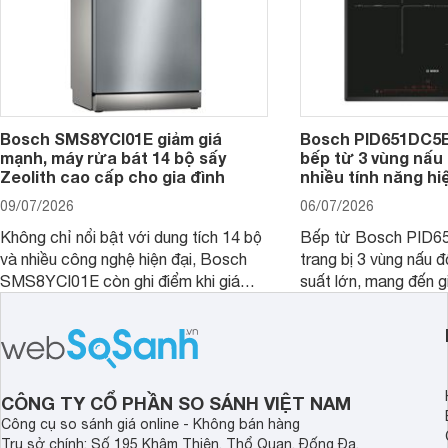
Bosch SMS8YCI01E giảm giá
Bosch PID651DC5E 
mạnh, máy rửa bát 14 bộ sấy
bếp từ 3 vùng nấu 
Zeolith cao cấp cho gia đình
nhiều tính năng hi
09/07/2026
06/07/2026
Không chỉ nổi bật với dung tích 14 bộ
Bếp từ Bosch PID
và nhiều công nghệ hiện đại, Bosch
trang bị 3 vùng nấu 
SMS8YCI01E còn ghi điểm khi giá
suất lớn, mang đến g
bán thực tế đã giảm đáng kể so với
nướng linh hoạt và h
thời điểm mới mở bán, mang lại tỷ lệ
gia đình.
giá trị/chi phí hấp dẫn hơn cho người
dùng đang tìm kiếm một mẫu máy rửa
bát cao cấp.
CÔNG TY CỔ PHẦN SO SÁNH VIỆT NAM
Công cụ so sánh giá online - Không bán hàng
Trụ sở chính: Số 195 Khâm Thiên, Thổ Quan, Đống Đa,