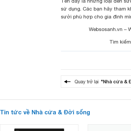
Tên đây là những loại đèn sư
sử dụng. Các bạn hãy tham k
sưởi phù hợp cho gia đình m
Websosanh.vn – We
Tìm kiếm
"Nhà cửa & 
Quay trở lại
Tin tức về Nhà cửa & Đời sống