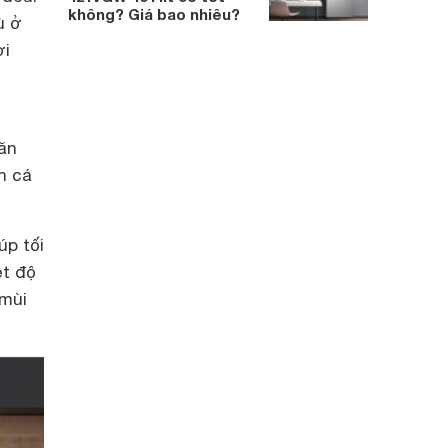
không? Giá bao nhiêu?
ù ở
ơi
găn
n cá
úp tối
ệt độ
 mùi