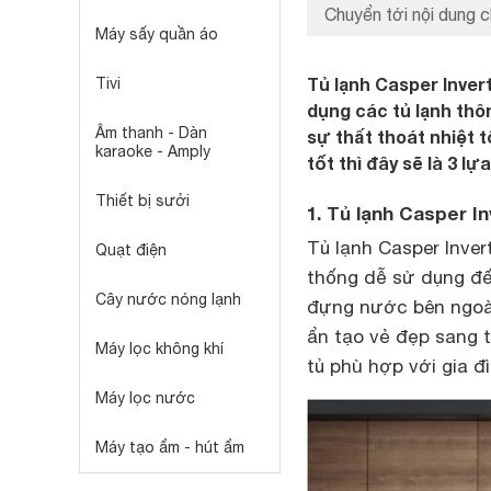
Chuyển tới nội dung c
Máy sấy quần áo
Tủ lạnh Casper Invert
Tivi
dụng các tủ lạnh thô
Âm thanh - Dàn
sự thất thoát nhiệt 
karaoke - Amply
tốt thì đây sẽ là 3 l
Thiết bị sưởi
1. Tủ lạnh Casper I
Tủ lạnh Casper Inver
Quạt điện
thống dễ sử dụng đến
Cây nước nóng lạnh
đựng nước bên ngo
ẩn tạo vẻ đẹp sang t
Máy lọc không khí
tủ phù hợp với gia đì
Máy lọc nước
Máy tạo ẩm - hút ẩm