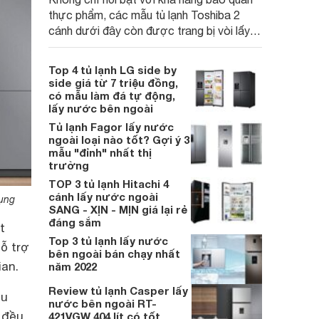
thực phẩm, các mẫu tủ lạnh Toshiba 2
cánh dưới đây còn được trang bị vòi lấy
nước bên ngoài tiện lợi, mang đến trải
nghiệm sử dụng tiện nghi hơn cho gia đình
Top 4 tủ lạnh LG side by
hiện đại.
side giá từ 7 triệu đồng,
có mẫu làm đá tự động,
lấy nước bên ngoài
Tủ lạnh Fagor lấy nước
ngoài loại nào tốt? Gợi ý 3
mẫu "đỉnh" nhất thị
trường
TOP 3 tủ lạnh Hitachi 4
cánh lấy nước ngoài
dụng
SANG - XỊN - MỊN giá lại rẻ
đáng sắm
t
Top 3 tủ lạnh lấy nước
ỗ trợ
bên ngoài bán chạy nhất
ian.
năm 2022
Review tủ lạnh Casper lấy
ều
nước bên ngoài RT-
 đều.
421VGW 404 lít có tốt