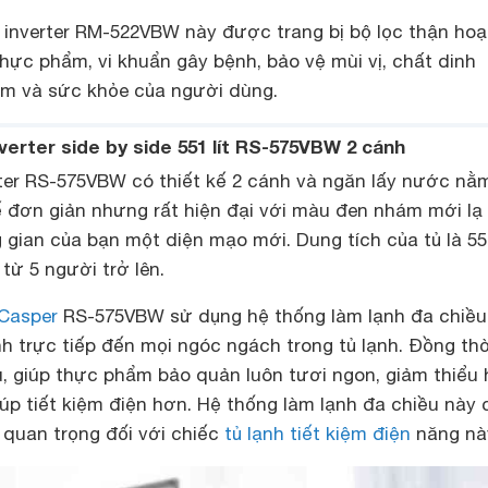
 inverter RM-522VBW này được trang bị bộ lọc thận hoạ
 thực phẩm, vi khuẩn gây bệnh, bảo vệ mùi vị, chất dinh
m và sức khỏe của người dùng.
nverter side by side 551 lít RS-575VBW 2 cánh
rter RS-575VBW có thiết kế 2 cánh và ngăn lấy nước nằ
 kế đơn giản nhưng rất hiện đại với màu đen nhám mới lạ
ian của bạn một diện mạo mới. Dung tích của tủ là 551
từ 5 người trở lên.
 Casper
RS-575VBW sử dụng hệ thống làm lạnh đa chiều
h trực tiếp đến mọi ngóc ngách trong tủ lạnh. Đồng th
u, giúp thực phẩm bảo quản luôn tươi ngon, giảm thiểu 
úp tiết kiệm điện hơn. Hệ thống làm lạnh đa chiều này
 quan trọng đối với chiếc
tủ lạnh tiết kiệm điện
năng nà