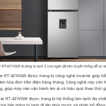
er RT-421VGW là dòng tủ lạnh 2 cửa ngăn đá trên truyền thống dễ sử 
er RT-421VGW được trang bị công nghệ inverter giúp tiế
iảm hóa đơn tiền điện hàng tháng. Công nghệ này còn h
, giúp máy nén vận hành êm ái và hiệu quả theo thời g
ter RT-421VGW được trang bị hệ thống làm lạnh đa chi
 hai bên hông tủ lạnh đi lên phía trước và phân bổ đồng