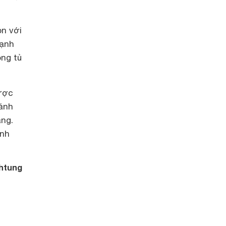
n với
lạnh
ông tủ
được
sánh
ng.
ình
htung