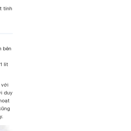
t tính
m bên
 lít
 với
ời duy
hoạt
 cũng
y.