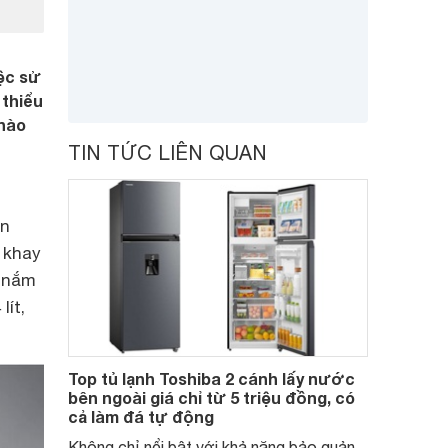
iệc sử
 thiểu
 nào
TIN TỨC LIÊN QUAN
ền
 khay
y nắm
lít,
Top tủ lạnh Toshiba 2 cánh lấy nước
bên ngoài giá chỉ từ 5 triệu đồng, có
cả làm đá tự động
Không chỉ nổi bật với khả năng bảo quản