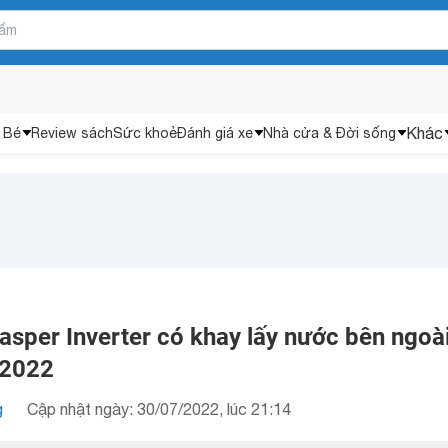
Khác
 Bé
Review sách
Sức khoẻ
Đánh giá xe
Nhà cửa & Đời sống
asper Inverter có khay lấy nước bên ngoà
 2022
g
Cập nhật ngày: 30/07/2022, lúc 21:14