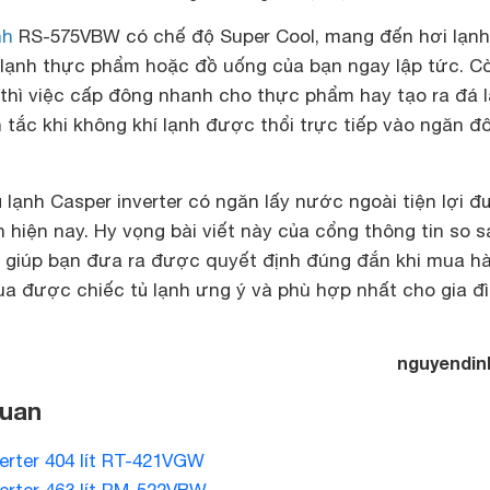
nh
RS-575VBW có chế độ Super Cool, mang đến hơi lạnh
lạnh thực phẩm hoặc đồ uống của bạn ngay lập tức. Cò
 thì việc cấp đông nhanh cho thực phẩm hay tạo ra đá 
ch tắc khi không khí lạnh được thổi trực tiếp vào ngăn đ
ủ lạnh Casper inverter có ngăn lấy nước ngoài tiện lợi 
 hiện nay. Hy vọng bài viết này của cổng thông tin so 
 giúp bạn đưa ra được quyết định đúng đắn khi mua hà
a được chiếc tủ lạnh ưng ý và phù hợp nhất cho gia đ
nguyendin
quan
erter 404 lít RT-421VGW
erter 463 lít RM-522VBW