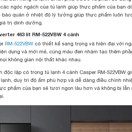
p các ngóc ngách của tủ lạnh giúp thực phẩm của bạn d
bảo quản ở nhiệt độ lý tưởng giúp thực phẩm luôn tư
iá trị dinh dưỡng.
nverter 463 lít RM-522VBW 4 cánh
er
RM-522VBW
có thiết kế sang trọng và hiện đại với n
tiện dụng và mới mẻ, cùng màu đen nhám tạo thêm phầ
mọi không gian nội thất khác nhau.
h độc lập có trong tủ lạnh 4 cánh Casper RM-522VBW gi
lạnh, duy trì độ ẩm phù hợp và dễ dàng điều chỉnh nhi
hực phẩm của bạn sẽ tươi ngon lâu h
ơn và không bị lẫn
i.