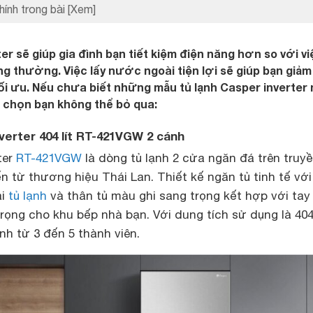
hính trong bài
[Xem]
er sẽ giúp gia đình bạn tiết kiệm điện năng hơn so với v
ng thường. Việc lấy nước ngoài tiện lợi sẽ giúp bạn giảm
tối ưu. Nếu chưa biết những mẫu tủ lạnh Casper inverter
ựa chọn bạn không thể bỏ qua:
nverter 404 lít RT-421VGW 2 cánh
ter
RT-421VGW
là dòng tủ lạnh 2 cửa ngăn đá trên truy
 từ thương hiệu Thái Lan. Thiết kế ngăn tủ tinh tế với
ài
tủ lạnh
và thân tủ màu ghi sang trọng kết hợp với ta
rọng cho khu bếp nhà bạn. Với dung tích sử dụng là 404 
nh từ 3 đến 5 thành viên.