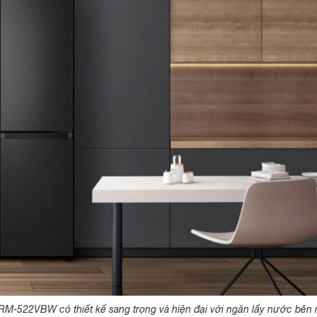
 RM-522VBW có thiết kế sang trọng và hiện đại với ngăn lấy nước bên 