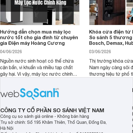
Hướng dẫn chọn mua máy lọc
Khóa cửa điện tử 
nước tốt cho gia đình từ chuyên
So sánh 5 thương 
gia Điện máy Hoàng Cương
Bosch, Demax, Hub
04/06/2026
03/06/2026
Nguồn nước sinh hoạt có thể chứa
Thị trường khóa cửa 
cặn bẩn, vi khuẩn và nhiều tạp chất
Nam ngày càng sôi đ
gây hại. Vì vậy, máy lọc nước chính
thương hiệu từ phổ 
hãng là giải pháp hiệu quả giúp bảo vệ
cấp. Nếu bạn đang b
sức khỏe và đảm bảo nguồn nước
cửa điện tử hãng nào 
sạch cho cả gia đình.
sẽ so sánh 5 thương
tâm nhiều hiện nay: 
Demax, Hubert và Gi
CÔNG TY CỔ PHẦN SO SÁNH VIỆT NAM
Công cụ so sánh giá online - Không bán hàng
Trụ sở chính: Số 195 Khâm Thiên, Thổ Quan, Đống Đa,
Hà Nội