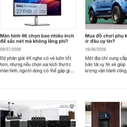
Màn hình 4K chọn bao nhiêu inch
Mua đồ chơi phụ ki
để sắc nét mà không lãng phí?
ở đâu uy tín?
09/07/2026
16/06/2026
Độ phân giải 4K nghe có vẻ luôn tốt
Một địa chỉ cung cấp
hơn, nhưng nếu chọn sai kích thước
bán tải uy tín sẽ giú
màn hình, người dùng có thể gặp giao
lượng vận hành cũng
diện quá nhỏ, phải phóng to nhiều
của chủ xe khi lên đ
hoặc không tận dụng hết không gian
hai" của mình.
hiển thị. Vậy màn hình 4K nên chọn
bao nhiêu inch là hợp lý?