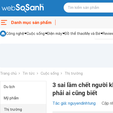
Danh mục sản phẩm
Công nghệ
Cuộc sống
Điện máy
Đồ thể thao
Mẹ và Bé
Revie
Trang chủ
Tin tức
Cuộc sống
Thị trường
3 sai lầm chết người 
Du lịch
phải ai cũng biết
Mỹ phẩm
Tác giả: nguyendinhtung
Cập nh
Thị trường