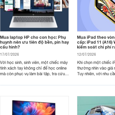
Mua laptop HP cho con học: Phụ
Mua iPad theo vòn
huynh nên ưu tiên độ bền, pin hay
cấp: iPad 11 (A16)
cấu hình?
kiểm soát chi phí 
17/07/2026
12/07/2026
Với học sinh, sinh viên, một chiếc máy
Khi chọn một chiếc i
tính xách tay không chỉ để học online
thường nhìn vào giá 
mà còn phục vụ làm bài tập, tra cứu,
Tuy nhiên, với nhu cầ
thuyết trình và giải trí nhẹ. Khi chọn
việc nhẹ và giải trí t
laptop HP cho con, phụ huynh nên
quan trọng hơn là tổn
nhìn theo nhu cầu sử dụng nhiều năm
mua bản nào, có cần
thay vì chỉ so sánh cấu hình trên giấy.
không, dùng được ba
nên nâng cấp.