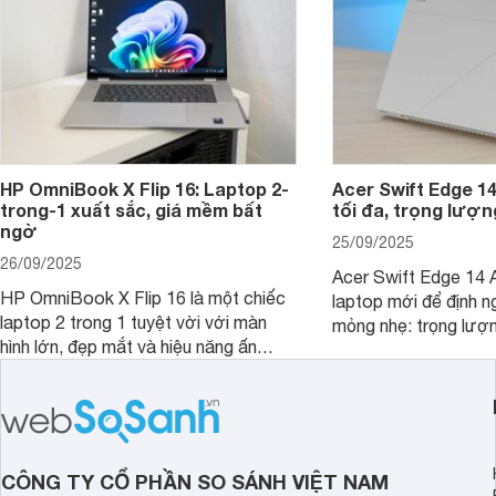
HP OmniBook X Flip 16: Laptop 2-
Acer Swift Edge 1
trong-1 xuất sắc, giá mềm bất
tối đa, trọng lượn
ngờ
25/09/2025
26/09/2025
Acer Swift Edge 14 A
HP OmniBook X Flip 16 là một chiếc
laptop mới để định ng
laptop 2 trong 1 tuyệt vời với màn
mỏng nhẹ: trọng lượ
hình lớn, đẹp mắt và hiệu năng ấn
nhưng có màn hình O
tượng, nhưng điểm đặc biệt nhất là
cao tuyệt đẹp cùng h
mức giá vô cùng hấp dẫn, biến nó trở
năng AI hàng đầu, đ
thành một lựa chọn “đáng đồng tiền
của một thiết bị doa
bát gạo” trên thị trường.
CÔNG TY CỔ PHẦN SO SÁNH VIỆT NAM