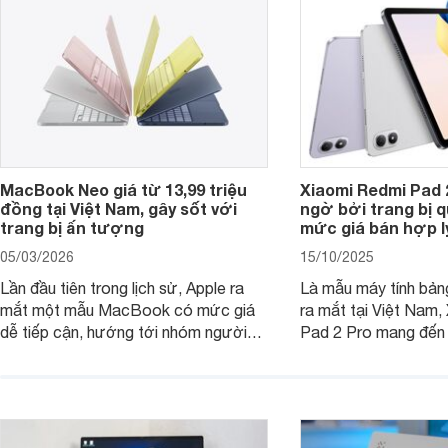
tân sinh viên.
MacBook Neo giá từ 13,99 triệu
Xiaomi Redmi Pad 
đồng tại Việt Nam, gây sốt với
ngờ bởi trang bị 
trang bị ấn tượng
mức giá bán hợp l
05/03/2026
15/10/2025
Lần đầu tiên trong lịch sử, Apple ra
Là mẫu máy tính bản
mắt một mẫu MacBook có mức giá
ra mắt tại Việt Nam,
dễ tiếp cận, hướng tới nhóm người
Pad 2 Pro mang đến 
dùng học sinh, sinh viên nhưng vẫn
lượng với mức giá ph
được trang bị nhiều tính năng đáng
đông người dùng.
chú ý. MacBook Neo vì thế đang thu
hút sự quan tâm lớn từ thị trường.