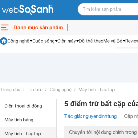
Danh mục sản phẩm
Công nghệ
Cuộc sống
Điện máy
Đồ thể thao
Mẹ và Bé
Revie
Trang chủ
Tin tức
Công nghệ
Máy tính - Laptop
5 điểm trừ bất cập c
Điện thoại di động
Tác giả: nguyendinhtung
Cập nh
Máy tính bảng
Chuyển tới nội dung chính trong 
Máy tính - Laptop