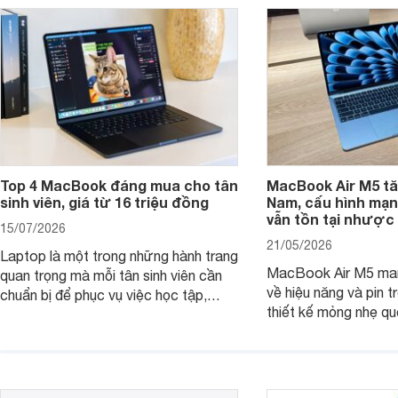
Top 4 MacBook đáng mua cho tân
MacBook Air M5 tăn
sinh viên, giá từ 16 triệu đồng
Nam, cấu hình mạ
vẫn tồn tại nhược
15/07/2026
21/05/2026
Laptop là một trong những hành trang
MacBook Air M5 man
quan trọng mà mỗi tân sinh viên cần
về hiệu năng và pin t
chuẩn bị để phục vụ việc học tập,
thiết kế mỏng nhẹ qu
nghiên cứu và cả nhu cầu làm thêm.
tiếp tục là lựa chọn 
Nếu ưu tiên một thiết bị gọn nhẹ, hiệu
việc và học tập hàng
năng ổn định, bền bỉ cùng mức giá dễ
tiếp cận, dưới đây là những mẫu
MacBook đáng cân nhắc dành cho