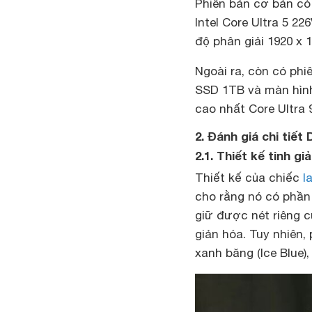
Phiên bản cơ bản có 
Intel Core Ultra 5 
độ phân giải 1920 x 
Ngoài ra, còn có phi
SSD 1TB và màn hình 
cao nhất Core Ultra 
2. Đánh giá chi tiết 
2.1. Thiết kế tinh g
Thiết kế của chiếc
l
cho rằng nó có phần 
giữ được nét riêng củ
giản hóa. Tuy nhiên,
xanh băng (Ice Blue)