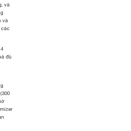
g, và
ng
h và
 các
14
uá đủ
ng
(300
mờ
imizer
àn