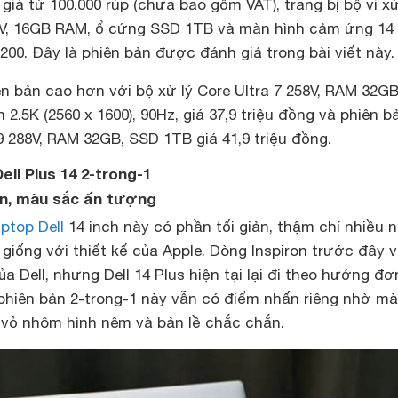
giá từ 100.000 rúp (chưa bao gồm VAT), trang bị bộ vi xử
226V, 16GB RAM, ổ cứng SSD 1TB và màn hình cảm ứng 14
1200. Đây là phiên bản được đánh giá trong bài viết này.
ên bản cao hơn với bộ xử lý Core Ultra 7 258V, RAM 32GB
2.5K (2560 x 1600), 90Hz, giá 37,9 triệu đồng và phiên b
9 288V, RAM 32GB, SSD 1TB giá 41,9 triệu đồng.
Dell Plus 14 2-trong-1
iản, màu sắc ấn tượng
aptop Dell
14 inch này có phần tối giản, thậm chí nhiều 
giống với thiết kế của Apple. Dòng Inspiron trước đây 
a Dell, nhưng Dell 14 Plus hiện tại lại đi theo hướng đơ
 phiên bản 2-trong-1 này vẫn có điểm nhấn riêng nhờ m
, vỏ nhôm hình nêm và bản lề chắc chắn.