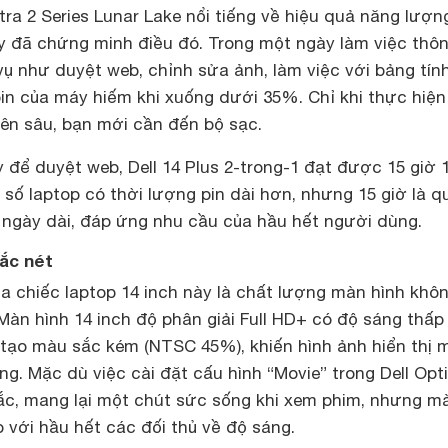
ltra 2 Series Lunar Lake nổi tiếng về hiệu quả năng lượn
ày đã chứng minh điều đó. Trong một ngày làm việc thô
ụ như duyệt web, chỉnh sửa ảnh, làm việc với bảng tín
pin của máy hiếm khi xuống dưới 35%. Chỉ khi thực hiện
yên sâu, bạn mới cần đến bộ sạc.
để duyệt web, Dell 14 Plus 2-trong-1 đạt được 15 giờ 
số laptop có thời lượng pin dài hơn, nhưng 15 giờ là q
 ngày dài, đáp ứng nhu cầu của hầu hết người dùng.
sắc nét
a chiếc laptop 14 inch này là chất lượng màn hình khô
àn hình 14 inch độ phân giải Full HD+ có độ sáng thấp 
i tạo màu sắc kém (NTSC 45%), khiến hình ảnh hiển thị 
ng. Mặc dù việc cài đặt cấu hình “Movie” trong Dell Opt
sắc, mang lại một chút sức sống khi xem phim, nhưng m
 với hầu hết các đối thủ về độ sáng.