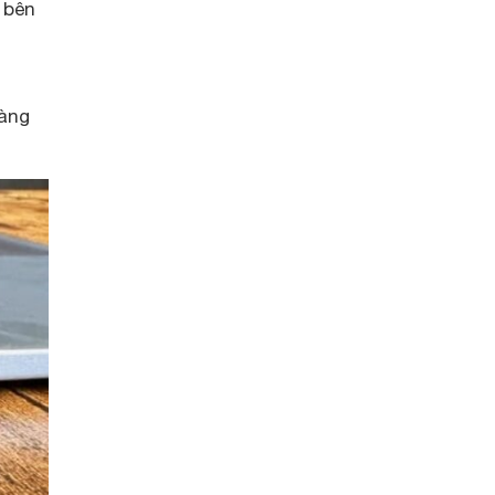
 bên
1
dàng