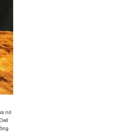
ủa nó
Dell
tông