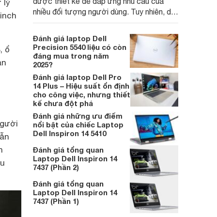
được thiết kế để đáp ứng nhu cầu của
 lý
nhiều đối tượng người dùng. Tuy nhiên, dù
 inch
có nhiều ưu điểm song thiết bị vẫn còn
một vài hạn chế cần được cân nhắc.
Đánh giá laptop Dell
Precision 5540 liệu có còn
, ổ
đáng mua trong năm
ản
2025?
Đánh giá laptop Dell Pro
14 Plus – Hiệu suất ổn định
cho công việc, nhưng thiết
kế chưa đột phá
Đánh giá những ưu điểm
người
nổi bật của chiếc Laptop
Dell Inspiron 14 5410
vẫn
n
Đánh giá tổng quan
Laptop Dell Inspiron 14
àu
7437 (Phần 2)
Đánh giá tổng quan
Laptop Dell Inspiron 14
7437 (Phần 1)