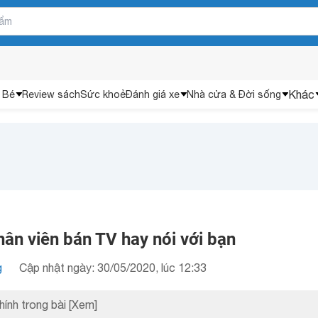
Khác
 Bé
Review sách
Sức khoẻ
Đánh giá xe
Nhà cửa & Đời sống
nhân viên bán TV hay nói với bạn
g
Cập nhật ngày: 30/05/2020, lúc 12:33
hính trong bài
[Xem]