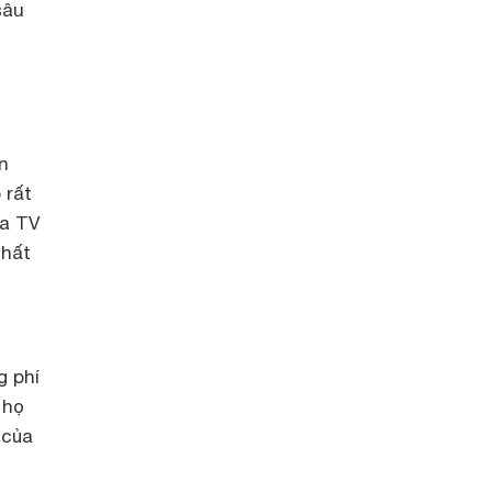
sâu
n
 rất
ua TV
nhất
g phí
 họ
 của