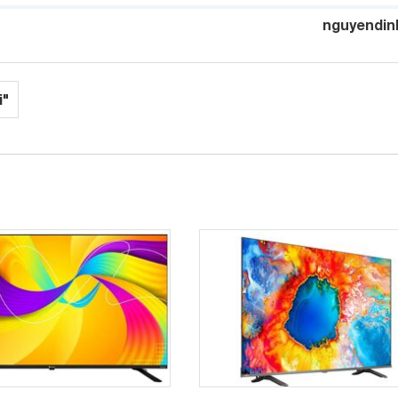
nguyendin
i"