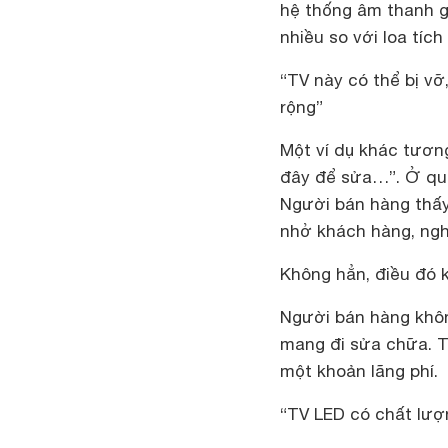
hệ thống âm thanh g
nhiều so với loa tíc
“TV này có thể bị v
rộng”
Một ví dụ khác tương
đây để sửa…”
. Ở qu
Người bán hàng thấy
nhở khách hàng, ngh
Không hẳn, điều đó 
Người bán hàng khôn
mang đi sửa chữa. T
một khoản lãng phí.
“TV LED có chất lượ