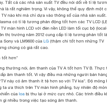
y. Tất cả các nhà sản xuất TV đều nói dối về tỉ lệ tươ
mà là rất nghiêm trọng. Vì vậy, không thể quy định một 
ỳ TV nào khi mà chỉ dựa vào thông số của nhà sản xuất.
Plasma có tỉ lệ tương phản động tốt hơn các TV LCD (L
a TV màn hình LCD với đèn nền LED làm tối cục bộ (local
n thị trường năm 2012 cung cấp tỉ lệ tương phản tốt là 
ủa Sony và LM9600 của
LG
(thậm chí tốt hơn những TV
ưng chúng có giá rất cao.
 tốt hơn”
g thường nói, âm thanh của TV A tốt hơn TV B. Thực t
ấp âm thanh tốt. Vì vậy điều mà những người bán hàn
“TV này có âm thanh ít tệ hơn so với TV kia”. Độ mỏng 
g ta ưa thích trên TV màn hình phẳng, tuy nhiên độ mỏ
 khiển của
loa
bị thu lại ở mức cực nhỏ. Các trình điều k
m gì nhiều trong việc tạo sóng âm thanh.