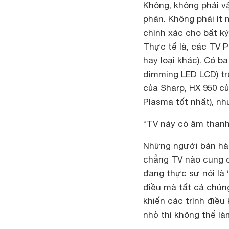
Không, không phải vậ
phản. Không phải ít 
chính xác cho bất k
Thực tế là, các TV 
hay loại khác). Có b
dimming LED LCD) trê
của Sharp, HX 950 c
Plasma tốt nhất), nh
“TV này có âm thanh
Những người bán hàn
chẳng TV nào cung c
đang thực sự nói là 
điều mà tất cả chún
khiến các trình điều
nhỏ thì không thể là