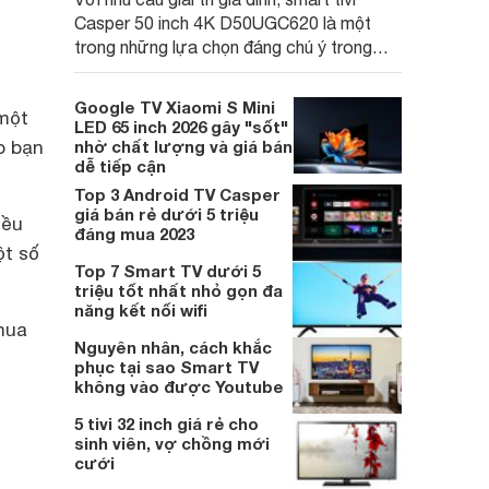
Casper 50 inch 4K D50UGC620 là một
trong những lựa chọn đáng chú ý trong
phân khúc nhờ màn hình 4K cùng mức giá
đang được nhiều hệ thống bán lẻ điều
Google TV Xiaomi S Mini
 một
chỉnh xuống mức hấp dẫn.
LED 65 inch 2026 gây "sốt"
o bạn
nhờ chất lượng và giá bán
dễ tiếp cận
Top 3 Android TV Casper
giá bán rẻ dưới 5 triệu
iều
đáng mua 2023
ột số
Top 7 Smart TV dưới 5
triệu tốt nhất nhỏ gọn đa
năng kết nối wifi
mua
Nguyên nhân, cách khắc
phục tại sao Smart TV
không vào được Youtube
5 tivi 32 inch giá rẻ cho
sinh viên, vợ chồng mới
cưới