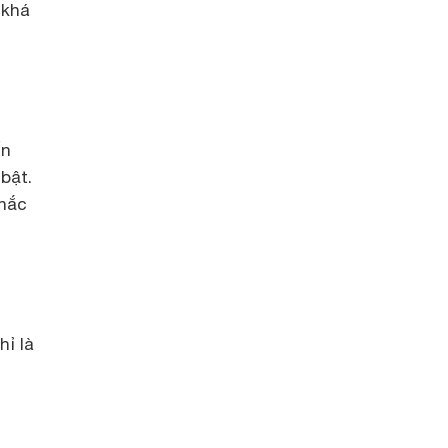
 khá
ến
bật.
nhắc
ỉ là