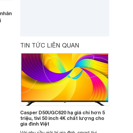
 nhân
i
TIN TỨC LIÊN QUAN
Casper D50UGC620 hạ giá chỉ hơn 5
triệu, tivi 50 inch 4K chất lượng cho
gia đình Việt
Với nhu cầu giải trí gia đình, smart tivi