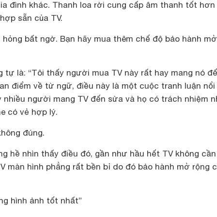
ia đình khác. Thanh loa rời cung cấp âm thanh tốt hơn
h hợp sẵn của TV.
ỡ, hỏng bất ngờ. Bạn hãy mua thêm chế độ bảo hành mở
 tự là:
“Tôi thấy người mua TV này rất hay mang nó đ
an điểm về từ ngữ, điều này là một cuộc tranh luận nổi 
 nhiều người mang TV đến sửa và họ có trách nhiệm 
e có vẻ hợp lý.
không đúng.
g hề nhìn thấy điều đó, gần như hầu hết TV không cần
V màn hình phẳng rất bền bỉ do đó bảo hành mở rộng ch
ng hình ảnh tốt nhất”