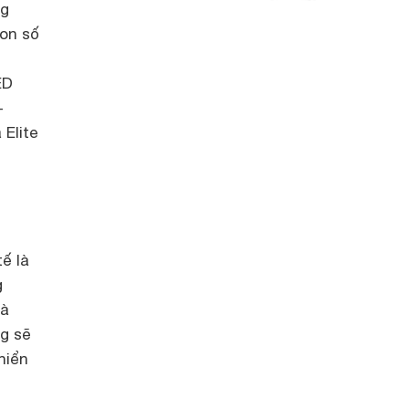
ng
con số
ED
-
Elite
ế là
g
là
ng sẽ
hiển